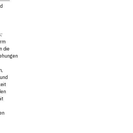
d
s:
orm
n die
iehungen
n,
 und
eit
den
it
en