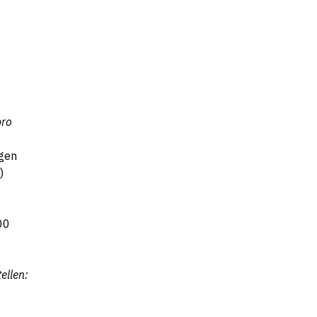
pro
gen
)
00
ellen: