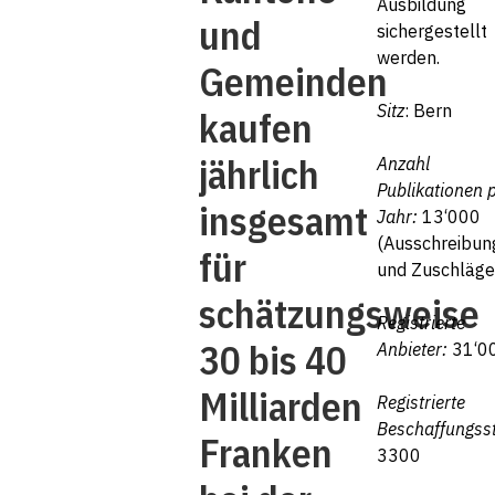
Ausbildung
und
sichergestellt
werden.
Gemeinden
Sitz
: Bern
kaufen
jährlich
Anzahl
Publikationen 
insgesamt
Jahr:
13‘000
(Ausschreibun
für
und Zuschläge
schätzungsweise
Registrierte
30 bis 40
Anbieter:
31‘0
Milliarden
Registrierte
Beschaffungsst
Franken
3300