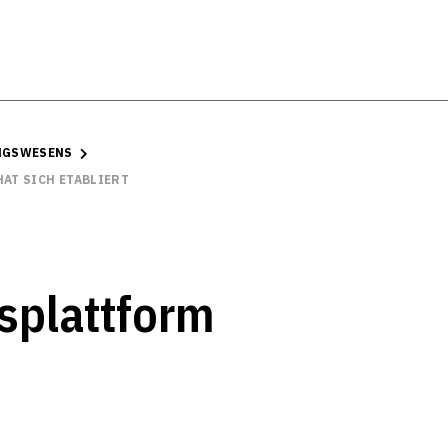
UNGSWESENS
AT SICH ETABLIERT
splattform