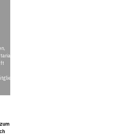
en,
tariat
ft
tglied
 zum
ch