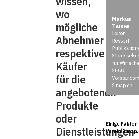
wissen,
wo
Markus
mögliche
Tanner
Leiter
Abnehmer
Ressort
Publikation
respektive
Staatssekre
Käufer
für Wirtscha
SECO,
für die
Vorstandsmi
Simap.ch.
angebotenen
Produkte
oder
Einige Fakten
Dienstleistungen
Verein Simap.