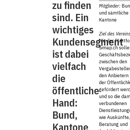
zu finden
Mitglieder:
Bun
und sämtliche
sind. Ein
Kantone
wichtiges
Ziel des Verein
Kundensegment
Mit der Plattf
Simap.ch solle
ist dabei
Geschäftsbez
zwischen den
vielfach
Vergabestelle
die
den Anbietern
der Öffentlichk
öffentliche
gefördert wer
und so die dam
Hand:
verbundenen
Dienstleistung
Bund,
wie Auskünfte,
Kantone
Beratung und