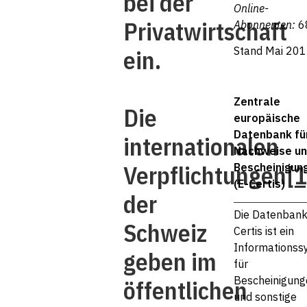
bei der
Online-
Privatwirtschaft
Abonnenten:
6
Stand Mai 20
ein.
Zentrale
Die
europäische
Datenbank fü
internationalen
Nachweise u
Verpflichtungen
[1
Bescheinigun
(E-Certis)
der
Die Datenbank
Schweiz
Certis ist ein
Informationss
geben im
für
Bescheinigung
öffentlichen
und sonstige