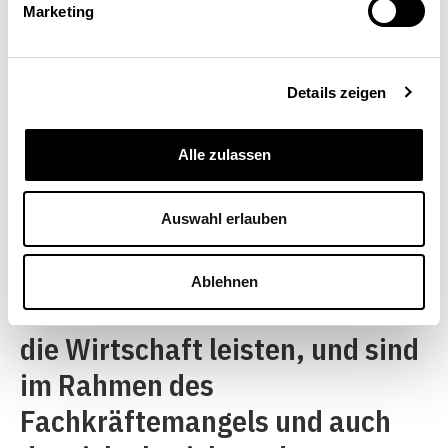
Marketing
weiter verbessert werden kann.
Was ist der konkrete Beitrag des
Details zeigen
Arbeitgeberverbands bzw. der
Arbeitgeber, damit die Situation sich
Alle zulassen
ändert?
Auswahl erlauben
Die Arbeitgeber anerkennen
den wichtigen Beitrag, den die
Ablehnen
älteren Arbeitnehmenden für
die Wirtschaft leisten, und sind
im Rahmen des
Fachkräftemangels und auch