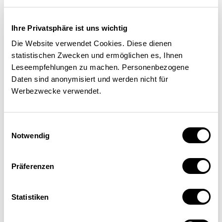
Problembehandlung braucht es
eine gute Datengrundlage.
Ihre Privatsphäre ist uns wichtig
Darum könnte eine bessere
Die Website verwendet Cookies. Diese dienen
Datenerfassung weiterhelfen.
statistischen Zwecken und ermöglichen es, Ihnen
Leseempfehlungen zu machen. Personenbezogene
Auf dieser Basis könnten
Daten sind anonymisiert und werden nicht für
zielführendere Massnahmen
Werbezwecke verwendet.
erarbeitet werden, um die
Situation der älteren
Einwilligungsauswahl
Notwendig
Arbeitskräfte zu verbessern.
Wichtig ist aber in jedem Fall,
Präferenzen
dass das «Matching» zwischen
offenen Arbeitsstellen und
Statistiken
Stellensuchenden ab 50+