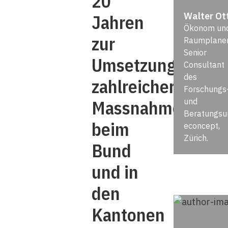
20
Walter Ot
Jahren
Ökonom un
zur
Raumplaner
Senior
Umsetzung
Consultant
des
zahlreicher
Forschungs
Massnahmen
und
Beratungsu
beim
econcept,
Zürich.
Bund
und in
den
Kantonen