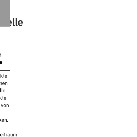
delle
d
e
ekte
men
lle
kte
 von
0
ken.
eitraum