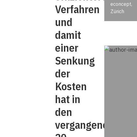
econcept,
Verfahren
Zürich
und
damit
einer
Senkung
der
Kosten
hat in
den
vergangenen