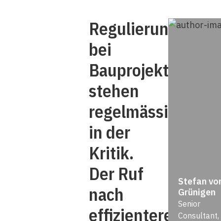
Regulierungskost
bei
Bauprojekten
stehen
regelmässig
in der
Kritik.
Der Ruf
Stefan vo
nach
Grünigen
Senior
effizienteren
Consultant,