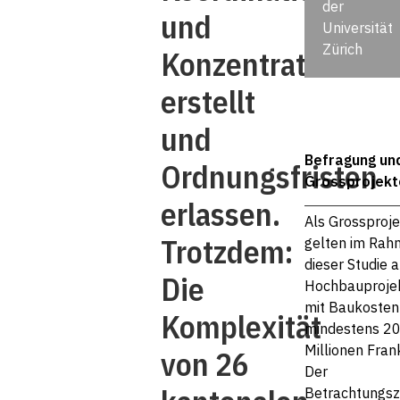
der
und
Universität
Zürich
Konzentrationsmo
erstellt
und
Befragung un
Ordnungsfristen
Grossprojekt
erlassen.
Als Grossproj
Trotzdem:
gelten im Rah
dieser Studie a
Die
Hochbauproje
mit Baukosten
Komplexität
mindestens 2
Millionen Fran
von 26
Der
Betrachtungsz