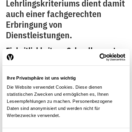
Lehrlingskriteriums dient damit
auch einer fachgerechten
Erbringung von
Dienstleistungen.
Einheitlichkeit von Schwellenwerten
und Rechtsschutz
Wichtig sind weiter die
Ihre Privatsphäre ist uns wichtig
Vereinheitlichung der
Die Website verwendet Cookies. Diese dienen
statistischen Zwecken und ermöglichen es, Ihnen
Schwellenwerte auf kantonaler
Leseempfehlungen zu machen. Personenbezogene
und auf Bundesebene
Daten sind anonymisiert und werden nicht für
Werbezwecke verwendet.
ausserhalb des
Staatsvertragsbereichs.