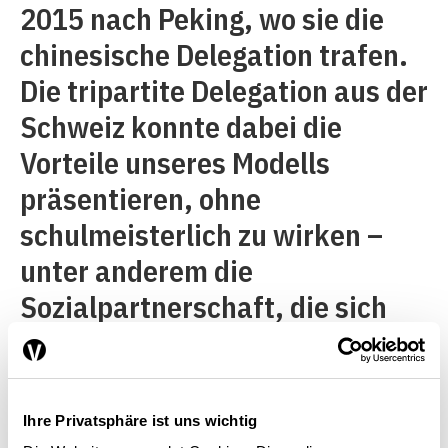
2015 nach Peking, wo sie die
chinesische Delegation trafen.
Die tripartite Delegation aus der
Schweiz konnte dabei die
Vorteile unseres Modells
präsentieren, ohne
schulmeisterlich zu wirken –
unter anderem die
Sozialpartnerschaft, die sich
auf die verfassungsrechtliche
Vereinigungsfreiheit stützt und
vor Lohndumping schützt.
Ihre Privatsphäre ist uns wichtig