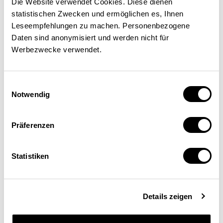
Die Website verwendet Cookies. Diese dienen
Auch bei der Bekämpfung der
statistischen Zwecken und ermöglichen es, Ihnen
Schwarzarbeit hat der
Leseempfehlungen zu machen. Personenbezogene
Daten sind anonymisiert und werden nicht für
Schweizer Ansatz
Werbezwecke verwendet.
Modellcharakter. In China führt
die ausgedehnte
Einwilligungsauswahl
Schattenwirtschaft zu prekären
Notwendig
Arbeitsbedingungen und
Präferenzen
Wettbewerbsverzerrungen.
Laut Schätzungen arbeiten in
Statistiken
China 160 Millionen Personen
schwarz, was 22 Prozent der
Details zeigen
Gesamtbeschäftigung