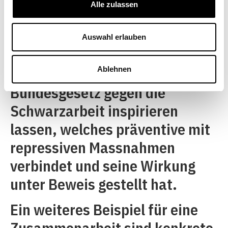
entspricht. Bei ihren
Alle zulassen
Bestrebungen, diese informelle
Wirtschaft in die formelle
Auswahl erlauben
überzuführen, könnten sich die
chinesischen Behörden vom
Ablehnen
Bundesgesetz gegen die
Schwarzarbeit inspirieren
lassen, welches präventive mit
repressiven Massnahmen
verbindet und seine Wirkung
unter Beweis gestellt hat.
Ein weiteres Beispiel für eine
Zusammenarbeit sind konkrete