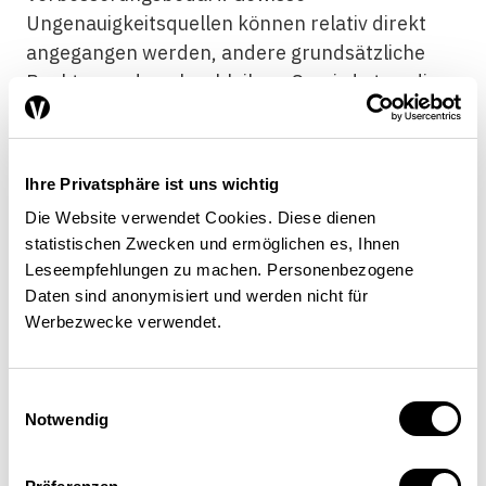
Ungenauigkeitsquellen können relativ direkt
angegangen werden, andere grundsätzliche
Punkte werden aber bleiben. So wird etwa die
Diversität von individuellen
Arbeitslosigkeitsfällen nie komplett von
statistisch basierten Vorhersagen erfasst
Ihre Privatsphäre ist uns wichtig
werden. Ein solcher Anspruch sollte deshalb
Die Website verwendet Cookies. Diese dienen
erst gar nicht an ein Hilfsmittel gestellt werden.
statistischen Zwecken und ermöglichen es, Ihnen
Leseempfehlungen zu machen. Personenbezogene
Eine weitere Herausforderung ist die bessere
Daten sind anonymisiert und werden nicht für
Einbindung des Instruments in die alltägliche
Werbezwecke verwendet.
Berufspraxis der Berater. Eine solche könnte
auch die Akzeptanz des Tools steigern.
Einwilligungsauswahl
Detaillierte Auswertungen der Feedbacks
Notwendig
haben gezeigt, dass die Berater den Nutzen des
Jobchancen-Barometers in seiner Pilotversion