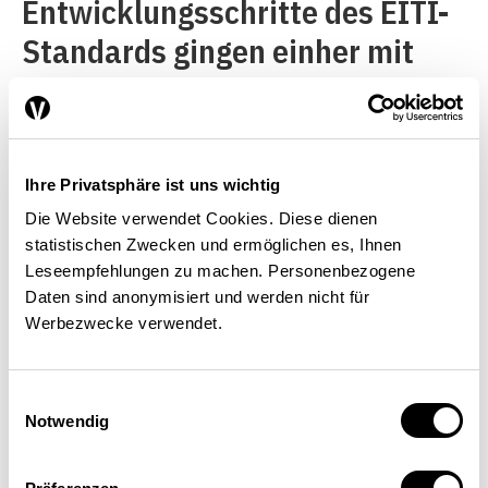
Entwicklungsschritte des EITI-
Standards gingen einher mit
den Informationen, die in den
nationalen EITI-Berichten
vorgelegt wurden. Im Kern geht
Ihre Privatsphäre ist uns wichtig
es bei den EITI-Berichten
Die Website verwendet Cookies. Diese dienen
immer noch darum, die
statistischen Zwecken und ermöglichen es, Ihnen
Leseempfehlungen zu machen. Personenbezogene
Zahlungen von Öl-, Gas- und
Daten sind anonymisiert und werden nicht für
Bergbauunternehmen an die
Werbezwecke verwendet.
Staaten vollständig
offenzulegen.
Einwilligungsauswahl
Notwendig
Darüber hinaus enthalten die