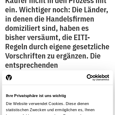
Käufer nicht in den Prozess mit
ein. Wichtiger noch: Die Länder,
in denen die Handelsfirmen
domiziliert sind, haben es
bisher versäumt, die EITI-
Regeln durch eigene gesetzliche
Vorschriften zu ergänzen. Die
entsprechenden
Transparenzgesetze in den
USA, Kanada oder der EU
beziehen sich nur auf
Ihre Privatsphäre ist uns wichtig
Zahlungen an Regierungen im
Die Website verwendet Cookies. Diese dienen
Zusammenhang mit der
statistischen Zwecken und ermöglichen es, Ihnen