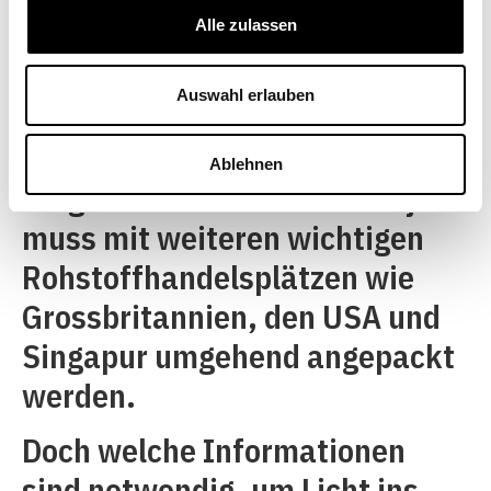
Rohstoffhändler verbindlich zu
Alle zulassen
erklären. Immerhin will er sich
die Kompetenz geben lassen,
Auswahl erlauben
dies später in einem
«international abgestimmten»
Ablehnen
Vorgehen zu tun. Dieses Projekt
muss mit weiteren wichtigen
Rohstoffhandelsplätzen wie
Grossbritannien, den USA und
Singapur umgehend angepackt
werden.
Doch welche Informationen
sind notwendig, um Licht ins