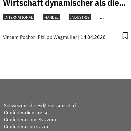
Wirtschaft dynamischer als die
österreichische?
INTERNATIONAL
HANDEL
INDUSTRIE
KONJUNKTUR
Vincent Pochon
,
Philipp Wegmüller
| 14.04.2026
Schweizerische Eidgenossenschaft
Confédération suisse
Confederazione Svizzera
Confederaziun svizra