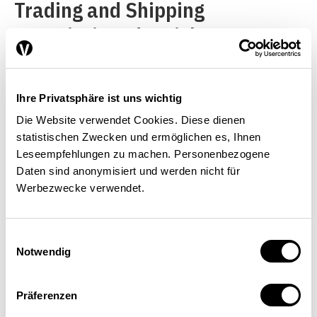
Trading and Shipping
Association, der sich
grundsätzlich eher positiv
äussert, würde unter
Ihre Privatsphäre ist uns wichtig
bestimmten Voraussetzungen
Die Website verwendet Cookies. Diese dienen
einer Ausdehnung auf den
statistischen Zwecken und ermöglichen es, Ihnen
Leseempfehlungen zu machen. Personenbezogene
Handel zustimmen. Gewichtige
Daten sind anonymisiert und werden nicht für
Rohstoffförderunternehmen
Werbezwecke verwendet.
sind aber nicht Mitglied des
Verbandes und haben sich im
Einwilligungsauswahl
Notwendig
Vernehmlassungsverfahren
zurückgehalten.
Präferenzen