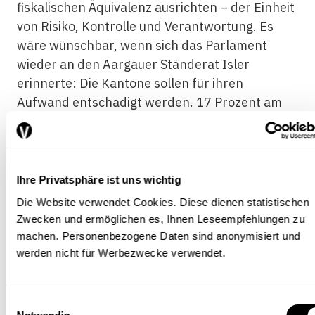
fiskalischen Äquivalenz ausrichten – der Einheit
von Risiko, Kontrolle und Verantwortung. Es
wäre wünschbar, wenn sich das Parlament
wieder an den Aargauer Ständerat Isler
erinnerte: Die Kantone sollen für ihren
Aufwand entschädigt werden. 17 Prozent am
Bruttoertrag sollten dafür mehr als genügend
sein. Die Hoffnung, dass die Ausweitung des
Kantonsanteils im Rahmen der
Unternehmenssteuerreform III die Kantone zu
Ihre Privatsphäre ist uns wichtig
steuerpolitischer Standortstärkung
Die Website verwendet Cookies. Diese dienen statistischen
veranlassen werde, entspricht jedenfalls nicht
Zwecken und ermöglichen es, Ihnen Leseempfehlungen zu
der ökonomischen Erfahrung. Würde der Bund
machen. Personenbezogene Daten sind anonymisiert und
die eigene Steuer für die Standortstärkung
werden nicht für Werbezwecke verwendet.
nutzen, wäre dies dagegen anreizkompatibel,
und der Effekt auf die steuerliche
Einwilligungsauswahl
Standortattraktivität wäre wohl eher