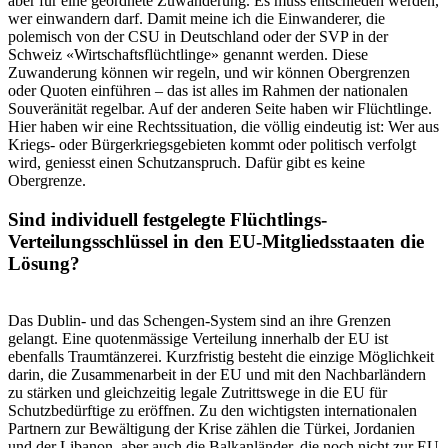
aber für eine geordnete Zuwanderung. Es muss entschieden werden,
wer einwandern darf. Damit meine ich die Einwanderer, die
polemisch von der CSU in Deutschland oder der SVP in der
Schweiz «Wirtschaftsflüchtlinge» genannt werden. Diese
Zuwanderung können wir regeln, und wir können Obergrenzen
oder Quoten einführen – das ist alles im Rahmen der nationalen
Souveränität regelbar. Auf der anderen Seite haben wir Flüchtlinge.
Hier haben wir eine Rechtssituation, die völlig eindeutig ist: Wer aus
Kriegs- oder Bürgerkriegsgebieten kommt oder politisch verfolgt
wird, geniesst einen Schutzanspruch. Dafür gibt es keine
Obergrenze.
Sind individuell festgelegte Flüchtlings-
Verteilungsschlüssel in den EU-Mitgliedsstaaten die
Lösung?
Das Dublin- und das Schengen-System sind an ihre Grenzen
gelangt. Eine quotenmässige Verteilung innerhalb der EU ist
ebenfalls Traumtänzerei. Kurzfristig besteht die einzige Möglichkeit
darin, die Zusammenarbeit in der EU und mit den Nachbarländern
zu stärken und gleichzeitig legale Zutrittswege in die EU für
Schutzbedürftige zu eröffnen. Zu den wichtigsten internationalen
Partnern zur Bewältigung der Krise zählen die Türkei, Jordanien
und der Libanon, aber auch die Balkanländer, die noch nicht zur EU