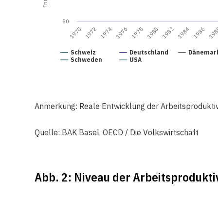
50
1982
1972
1980
1970
19
1978
1986
1976
1984
1974
Schweiz
Deutschland
Dänemar
Schweden
USA
Anmerkung: Reale Entwicklung der Arbeitsproduktivi
Quelle: BAK Basel, OECD / Die Volkswirtschaft
Abb. 2: Niveau der Arbeitsprodukti