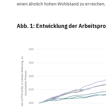
einen ähnlich hohen Wohlstand zu erreichen.
Abb. 1: Entwicklung der Arbeitspro
300
Index (1970=100); in lokaler Währung, zu
250
konstanten Preisen
200
150
100