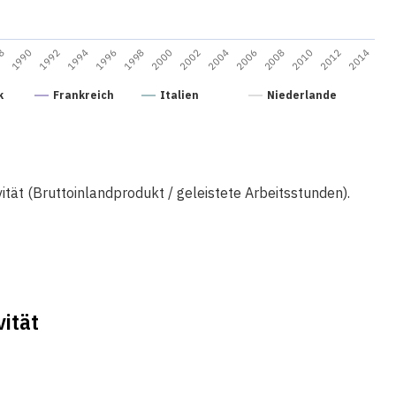
2000
1990
2008
1998
88
2006
1996
2014
2004
1994
2012
2002
1992
2010
k
Frankreich
Italien
Niederlande
tät (Bruttoinlandprodukt / geleistete Arbeitsstunden).
vität