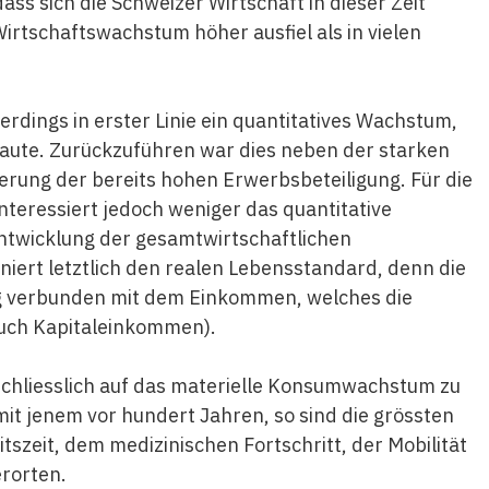
ass sich die Schweizer Wirtschaft in dieser Zeit
irtschaftswachstum höher ausfiel als in vielen
rdings in erster Linie ein quantitatives Wachstum,
aute. Zurückzuführen war dies neben der starken
rung der bereits hohen Erwerbsbeteiligung. Für die
nteressiert jedoch weniger das quantitative
ntwicklung der gesamtwirtschaftlichen
finiert letztlich den realen Lebensstandard, denn die
ng verbunden mit dem Einkommen, welches die
auch Kapitaleinkommen).
sschliesslich auf das materielle Konsumwachstum zu
it jenem vor hundert Jahren, so sind die grössten
szeit, dem medizinischen Fortschritt, der Mobilität
rorten.