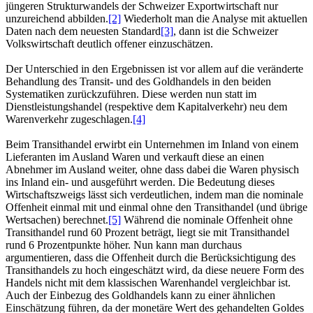
jüngeren Strukturwandels der Schweizer Exportwirtschaft nur
unzureichend abbilden.
[2]
Wiederholt man die Analyse mit aktuellen
Daten nach dem neuesten Standard
[3]
, dann ist die Schweizer
Volkswirtschaft deutlich offener einzuschätzen.
Der Unterschied in den Ergebnissen ist vor allem auf die veränderte
Behandlung des Transit- und des Goldhandels in den beiden
Systematiken zurückzuführen. Diese werden nun statt im
Dienstleistungshandel (respektive dem Kapitalverkehr) neu dem
Warenverkehr zugeschlagen.
[4]
Beim Transithandel erwirbt ein Unternehmen im Inland von einem
Lieferanten im Ausland Waren und verkauft diese an einen
Abnehmer im Ausland weiter, ohne dass dabei die Waren physisch
ins Inland ein- und ausgeführt werden. Die Bedeutung dieses
Wirtschaftszweigs lässt sich verdeutlichen, indem man die nominale
Offenheit einmal mit und einmal ohne den Transithandel (und übrige
Wertsachen) berechnet.
[5]
Während die nominale Offenheit ohne
Transithandel rund 60 Prozent beträgt, liegt sie mit Transithandel
rund 6 Prozentpunkte höher. Nun kann man durchaus
argumentieren, dass die Offenheit durch die Berücksichtigung des
Transithandels zu hoch eingeschätzt wird, da diese neuere Form des
Handels nicht mit dem klassischen Warenhandel vergleichbar ist.
Auch der Einbezug des Goldhandels kann zu einer ähnlichen
Einschätzung führen, da der monetäre Wert des gehandelten Goldes