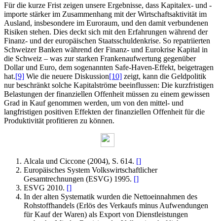
Für die kurze Frist zeigen unsere Ergebnisse, dass Kapitalex- und -
importe stärker im Zusammenhang mit der Wirtschaftsaktivität im
Ausland, insbesondere im Euroraum, und den damit verbundenen
Risiken stehen. Dies deckt sich mit den Erfahrungen während der
Finanz- und der europäischen Staatsschuldenkrise. So repatriierten
Schweizer Banken während der Finanz- und Eurokrise Kapital in
die Schweiz – was zur starken Frankenaufwertung gegenüber
Dollar und Euro, dem sogenannten Safe-Haven-Effekt, beigetragen
hat.
[9]
Wie die neuere Diskussion
[10]
zeigt, kann die Geldpolitik
nur beschränkt solche Kapitalströme beeinflussen: Die kurzfristigen
Belastungen der finanziellen Offenheit müssen zu einem gewissen
Grad in Kauf genommen werden, um von den mittel- und
langfristigen positiven Effekten der finanziellen Offenheit für die
Produktivität profitieren zu können.
Alcala und Ciccone (2004), S. 614.
[
]
Europäisches System Volkswirtschaftlicher
Gesamtrechnungen (ESVG) 1995.
[
]
ESVG 2010.
[
]
In der alten Systematik wurden die Nettoeinnahmen des
Rohstoffhandels (Erlös des Verkaufs minus Aufwendungen
für Kauf der Waren) als Export von Dienstleistungen