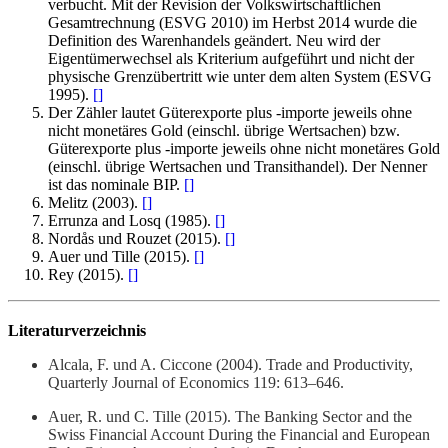
verbucht. Mit der Revision der Volkswirtschaftlichen
Gesamtrechnung (ESVG 2010) im Herbst 2014 wurde die
Definition des Warenhandels geändert. Neu wird der
Eigentümerwechsel als Kriterium aufgeführt und nicht der
physische Grenzübertritt wie unter dem alten System (ESVG
1995).
[
]
Der Zähler lautet Güterexporte plus -importe jeweils ohne
nicht monetäres Gold (einschl. übrige Wertsachen) bzw.
Güterexporte plus -importe jeweils ohne nicht monetäres Gold
(einschl. übrige Wertsachen und Transithandel). Der Nenner
ist das nominale BIP.
[
]
Melitz (2003).
[
]
Errunza and Losq (1985).
[
]
Nordås und Rouzet (2015).
[
]
Auer und Tille (2015).
[
]
Rey (2015).
[
]
Literaturverzeichnis
Alcala, F. und A. Ciccone (2004). Trade and Productivity,
Quarterly Journal of Economics 119: 613–646.
Auer, R. und C. Tille (2015). The Banking Sector and the
Swiss Financial Account During the Financial and European