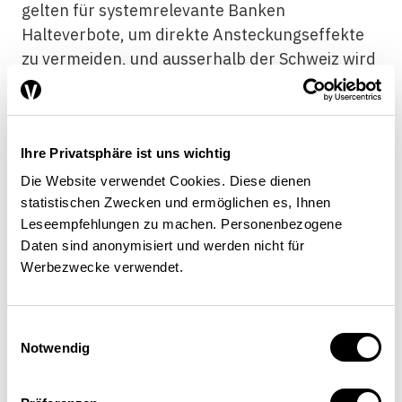
gelten für systemrelevante Banken
Halteverbote, um direkte Ansteckungseffekte
zu vermeiden, und ausserhalb der Schweiz wird
teilweise der Kauf durch Retailkunden
unterbunden. Ob Pensionskassen und
Versicherungen zu den Hauptabnehmern
Ihre Privatsphäre ist uns wichtig
solcher Papiere zählen sollten, ist aus
volkswirtschaftlicher Sicht wiederum fraglich.
Die Website verwendet Cookies. Diese dienen
Es wird sich weisen, ob der Markt ausserhalb
statistischen Zwecken und ermöglichen es, Ihnen
Leseempfehlungen zu machen. Personenbezogene
dieser Gruppen – und in Zeiten weniger
Daten sind anonymisiert und werden nicht für
expansiver Geldpolitik – genügend Nachfrage
Werbezwecke verwendet.
generieren wird. Immerhin geniessen die
Schweizer Grossbanken dank der raschen
Umsetzung der internationalen Standards als
Einwilligungsauswahl
«First-Mover» möglicherweise einen Vorteil
Notwendig
gegenüber der ausländischen Konkurrenz.