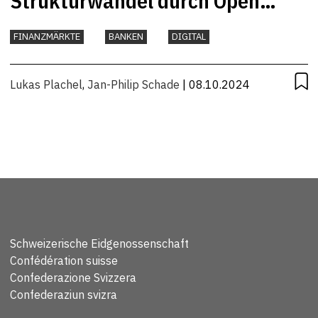
Strukturwandel durch Open
Banking
FINANZMÄRKTE
BANKEN
DIGITAL
Lukas Plachel
,
Jan-Philip Schade
| 08.10.2024
Schweizerische Eidgenossenschaft
Confédération suisse
Confederazione Svizzera
Confederaziun svizra