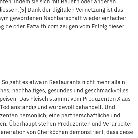
ten, indem sie sich mit Bauern oder anderen
iessen.
[5]
Dank der digitalen Vernetzung ist das
nonym gewordenen Nachbarschaft wieder einfacher
ing.de oder Eatwith.com zeugen vom Erfolg dieser
 So geht es etwa in Restaurants nicht mehr allein
liches, nachhaltiges, gesundes und geschmackvolles
Speisen. Das Fleisch stammt vom Produzenten X aus
m Tod anständig und würdevoll behandelt. Und
zenten persönlich, eine partnerschaftliche und
iden. Überhaupt stehen Produzenten und Verarbeiter
 Generation von Chefköchen demonstriert, dass diese