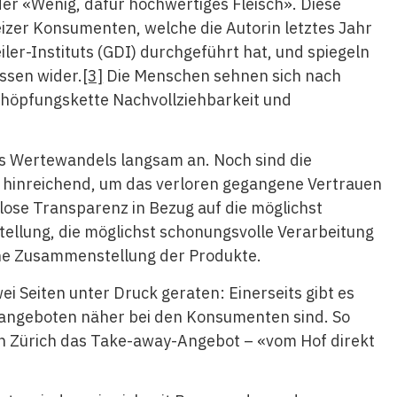
er «Wenig, dafür hochwertiges Fleisch». Diese
zer Konsumenten, welche die Autorin letztes Jahr
ler-Instituts (GDI) durchgeführt hat, und spiegeln
ssen wider.
[3]
Die Menschen sehnen sich nach
höpfungskette Nachvollziehbarkeit und
s Wertewandels langsam an. Noch sind die
t hinreichend, um das verloren gegangene Vertrauen
lose Transparenz in Bezug auf die möglichst
tellung, die möglichst schonungsvolle Verarbeitung
ne Zusammenstellung der Produkte.
wei Seiten unter Druck geraten: Einerseits gibt es
enangeboten näher bei den Konsumenten sind. So
n Zürich das Take-away-Angebot – «vom Hof direkt