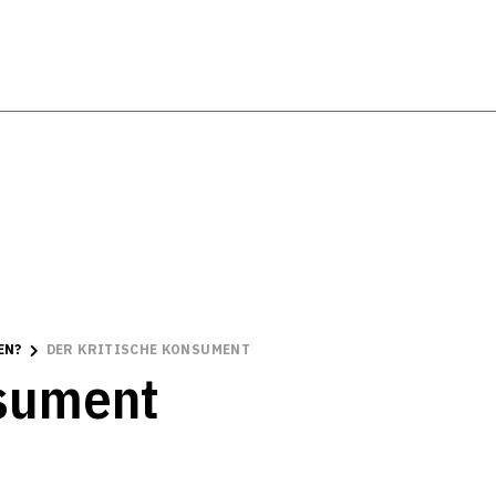
EN?
DER KRITISCHE KONSUMENT
nsument