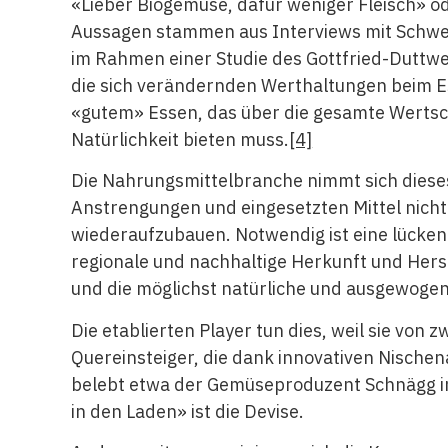
«Lieber Biogemüse, dafür weniger Fleisch» od
Aussagen stammen aus Interviews mit Schwei
im Rahmen einer Studie des Gottfried-Duttwei
die sich verändernden Werthaltungen beim E
«gutem» Essen, das über die gesamte Wertsc
Natürlichkeit bieten muss.
[4]
Die Nahrungsmittelbranche nimmt sich diese
Anstrengungen und eingesetzten Mittel nich
wiederaufzubauen. Notwendig ist eine lücken
regionale und nachhaltige Herkunft und Hers
und die möglichst natürliche und ausgewoge
Die etablierten Player tun dies, weil sie von z
Quereinsteiger, die dank innovativen Nisch
belebt etwa der Gemüseproduzent Schnägg i
in den Laden» ist die Devise.