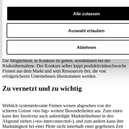
systemische Risiken aus. In gewissen Branchen kann die
Ertragskraft dank Skalen- und/oder Verbundeffekten mit
Alle zulassen
zunehmender Grösse steigen. Dies ist an sich positiv zu werten,
denn ein solches Unternehmen kann günstiger produzieren als
beispielsweise zwei halb so grosse Firmen. Dennoch müssen auch
Grossunternehmen – ungeachtet der Effizienzvorteile – in Konkurs
Auswahl erlauben
gehen können, falls sie den Anschluss an die Marktentwicklung
verpasst haben. So erachtet die OECD den ungehinderten «Exit»
von nicht überlebensfähigen Firmen als wichtigen Erklärungsfaktor
Ablehnen
prosperierender Volkswirtschaften. Konkurse haben
gesamtwirtschaftlich eine disziplinierende und eine reinigende Kraft.
Die Möglichkeit, in Konkurs zu gehen, sensibilisiert bei der
Risikoübernahme. Der Konkurs selber kippt produktivitätsschwache
Firmen aus dem Markt und setzt Ressourcen frei, die von
erfolgreicheren Unternehmen übernommen werden.
Zu vernetzt und zu wichtig
Wirklich systemrelevante Firmen weisen abgesehen von der
schieren Grösse «too big» weitere Besonderheiten aus. Zum einen
kann ihre Insolvenz auch unbeteiligte Marktteilnehmer in den
Abgrund ziehen («too interconnected»), und zum andern kann ihre
Markttätigkeit bei einer Pleite nicht innerhalb einer gegebenen Zeit