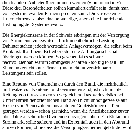
durch andere Anbieter übernommen werden («too important»).
Diese drei Besonderheiten sollten kumuliert erfüllt sein, damit man
von systemrelevanten Firmen sprechen kann. Die Grösse eines
Unternehmens ist also eine notwendige, aber keine hinreichende
Bedingung der Systemrelevanz.
Die Energiekonzerne in der Schweiz erbringen mit der Versorgung
von Strom eine volkswirtschaftlich unentbehrliche Leistung.
Dahinter stehen jedoch wertstabile Anlagevermögen, die selbst beim
Konkursfall auf neue Betreiber oder eine Auffanggesellschaft
übertragen werden können. So gesehen ist es schwer
nachvollziehbar, warum Stromgesellschaften «too big to fail» im
Sinne unverzichtbarer Firmen (und nicht: unverzichtbarer
Leistungen) sein sollen.
Eine Rettung von Unternehmen durch den Bund, die mehrheitlich
im Besitze von Kantonen und Gemeinden sind, ist nicht mit der
Rettung von Grossbanken zu vergleichen. Das Verlustrisiko bei
Unternehmen der öffentlichen Hand soll nicht unnötigerweise auf
Kosten von Steuerzahlern aus anderen Gebietskörperschaften
getragen werden – schon gar nicht, wenn die Anteilsbesitzer zuvor
über Jahre ansehnliche Dividenden bezogen haben. Ein Elefant im
Strommarkt sollte stolpern und im Extremfall auch in den Abgrund
stürzen können, ohne dass die Versorgungssicherheit gefährdet wird.