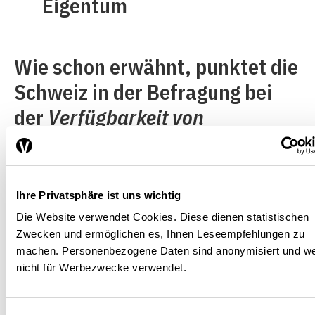
Eigentum
Wie schon erwähnt, punktet die
Schweiz in der Befragung bei
der
Verfügbarkeit von
qualifiziertem Personal
. Sowohl
bezüglich des Bildungsniveaus
als auch bezüglich des Zugangs
Ihre Privatsphäre ist uns wichtig
zu qualifiziertem Personal wird
Die Website verwendet Cookies. Diese dienen statistischen
Zwecken und ermöglichen es, Ihnen Leseempfehlungen zu
das Land als sehr attraktiv
machen. Personenbezogene Daten sind anonymisiert und w
eingeschätzt.
nicht für Werbezwecke verwendet.
Verbesserungspotenziale