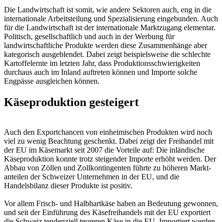
Die Landwirtschaft ist somit, wie andere Sektoren auch, eng in die
internationale Arbeitsteilung und Spezialisierung eingebunden. Auch
für die Landwirtschaft ist der internationale Marktzugang elementar.
Politisch, gesellschaftlich und auch in der Werbung für
landwirtschaftliche Produkte werden diese Zusammenhänge aber
kategorisch ausgeblendet. Dabei zeigt beispielsweise die schlechte
Kartoffelernte im letzten Jahr, dass Produktionsschwierigkeiten
durchaus auch im Inland auftreten können und Importe solche
Engpässe ausgleichen können.
Käseproduktion gesteigert
Auch den Exportchancen von einheimischen Produkten wird noch
viel zu wenig Beachtung geschenkt. Dabei zeigt der Freihandel mit
der EU im Käsemarkt seit 2007 die Vorteile auf: Die inländische
Käseproduktion konnte trotz steigender Importe erhöht wer­den. Der
Ab­bau von Zöl­len und Zollkontin­gen­ten führ­te zu höhe­ren Markt­
an­teilen der Schwei­zer Un­ternehmen in der EU, und die
Handelsbilanz dieser Produkte ist positiv.
Vor al­lem Frisch- und Halbhartkäse ha­ben an Bedeu­tung gewonnen,
und seit der Einführung des Käs­efreihandels mit der EU exportiert
die Schweiz ten­den­zi­ell teu­re­ren Käse in die EU. Importiert werden