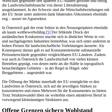
Wirtschaft gegenüber den späteren EU-Staaten geöffnet und einzig
die Landwirtschaftsbranche von dieser Liberalisierung
ausgeklammert. In der Schweiz sind die Wirtschaftsbeziehungen mit
der EU heute unter anderem dank bilateralen Abkommen ebenfalls
eng – ausser im Agrarsektor.
In Österreich galt der erste Sektor in den Neunzigerjahren ebenfalls
als kaum wettbewerbsfähig.
[5]
Der fehlende Druck der
ausländischen Konkurrenz machte sich in ähnlicher Weise in vor-
und nachgelagerten Industrien bemerkbar, was sich unter anderem in
hohen Preisen für landwirtschaftliche Vorleistungen äusserte. Als
Konsequenz daraus gab es auf Konsumentenseite substanzielle
Preisunterschiede gegenüber vergleichbaren EU-Ländern. Zudem
war auch in Österreich die Landwirtschaft von vielen kleinen
Betrieben geprägt, von denen mehr als die Hälfte in topografisch
benachteiligten Gebieten – in der Regel in Hügel- oder
Berggebieten – angesiedelt war.
Die Öffnung der Märkte innerhalb der EU ermöglichte es den
Landwirten in Österreich, sich auf die jeweiligen Stärken zu
konzentrieren und einen Mehrwert für die Konsumenten zu bieten.
Trotz Strukturwandel üben sie weiterhin einen attraktiven Beruf in
vorwiegend kleinräumigen Strukturen aus.
Offene Grenzen sichern Wohlstand