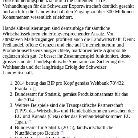
Diskriminierungspotenzial durch die laufenden TTIP-
Verhandlungen für die Schweizer Exportwirtschaft deutlich gesenkt
und auch für die Landwirtschaft den Zugang zu über 300 Millionen
Konsumenten wesentlich erleichtert.
Handelsliberalisierungen sind demzufolge für sämtliche
Wirtschaftssektoren ein erfolgversprechender Ansatz. Von
attraktiven Marktzugängen profitiert auch die Landwirtschaft. Denn:
Freihandel, offene Grenzen und eine auf Unternehmertum und
Produktionseffizienz ausgerichtete, marktorientierte Agrarpolitik
ergänzen sich gut. Je besser ihr Zusammenspiel funktioniert, desto
grösser sind der handelspolitische Spielraum zur Sicherung des
Wohlstands und der langfristige Erfolg der Schweizer
Landwirtschaft.
2014 betrug das BIP pro Kopf gemäss Weltbank 78’432
Franken.
[
]
Bundesamt für Statistik, gemäss Produktionsansatz für das
Jahr 2014.
[
]
Weitere Beispiele sind die Transpazifische Partnerschaft
(TPP), das Wirtschafts- und Handelsabkommen zwischen der
EU und Kanada (Ceta) oder das Freihandelsabkommen EU –
Japan.
[
]
Bundesamt für Statistik (2015), landwirtschaftliche
Nutzfläche pro Betrieb
[
]