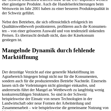
eher günstige­re Pro­dukte. Auch die Handelserleichterungen beim
Weisswein im Jahr 2001 haben zu einer besseren Produktequalität in
der Schweiz geführt.
Nebst den Betrieben, die sich offensichtlich erfolgreich im
Qualitätswettbewerb positionieren, profitieren auch die Kon­sumen­
ten – von ei­ner grösse­ren Aus­wahl und von ten­den­zi­ell sinken­den
Preisen. Es überrascht deshalb nicht, dass der Käsekonsum
gestiegen ist.
Mangelnde Dynamik durch fehlende
Marktöffnung
Der derzeitige Verzicht auf eine generelle Marktöffnung im
Agrarbereich hingegen bringt nicht nur für die Konsumenten,
sondern auch für die produzierenden Betriebe Nachteile. Einerseits
lassen sich die Vorleistungen nicht günstiger einkaufen, und
andererseits führt der Mangel an Wettbewerb zu langfristig wenig
konkurrenzfähigen Strukturen. So sind in der Schweiz
beispielsweise der Einsatz von neuen Technologien in der
Landwirtschaft oder neue Formen der Arbeitsteilung und
Zusammenarbeit – wie beispielsweise die gemeinsame Nutzung von