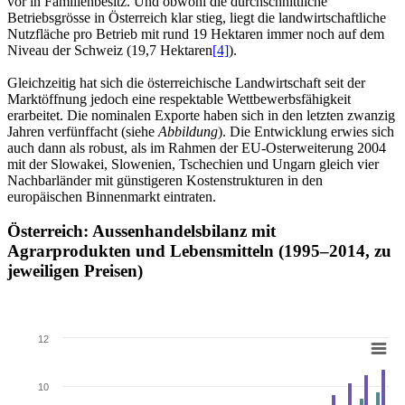
vor in Familienbesitz. Und obwohl die durchschnittliche
Betriebsgrösse in Österreich klar stieg, liegt die landwirtschaftliche
Nutzfläche pro Betrieb mit rund 19 Hektaren immer noch auf dem
Niveau der Schweiz (19,7 Hektaren
[4]
).
Gleichzeitig hat sich die österreichische Landwirtschaft seit der
Marktöffnung jedoch eine respektable Wettbewerbsfähigkeit
erarbeitet. Die nominalen Exporte haben sich in den letzten zwanzig
Jahren verfünffacht (siehe
Abbildung
). Die Entwicklung erwies sich
auch dann als robust, als im Rahmen der EU-Osterweiterung 2004
mit der Slowakei, Slowenien, Tschechien und Ungarn gleich vier
Nachbarländer mit günstigeren Kostenstrukturen in den
europäischen Binnenmarkt eintraten.
Österreich: Aussenhandelsbilanz mit
Agrarprodukten und Lebensmitteln (1995–2014, zu
jeweiligen Preisen)
12
10