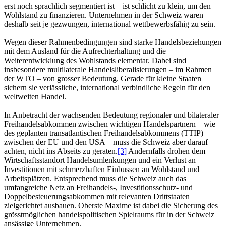
erst noch sprachlich segmentiert ist – ist schlicht zu klein, um den
Wohlstand zu finanzieren. Unternehmen in der Schweiz waren
deshalb seit je gezwungen, international wettbewerbsfähig zu sein.
Wegen dieser Rahmenbedingungen sind starke Handelsbeziehungen
mit dem Ausland für die Aufrechterhaltung und die
Weiterentwicklung des Wohlstands elementar. Dabei sind
insbesondere multilaterale Handelsliberalisierungen – im Rahmen
der WTO – von grosser Bedeutung. Gerade für kleine Staaten
sichern sie verlässliche, international verbindliche Regeln für den
weltweiten Handel.
In Anbetracht der wachsenden Bedeutung regionaler und bilateraler
Freihandelsabkommen zwischen wichtigen Handelspartnern – wie
des geplanten transatlantischen Freihandelsabkommens (TTIP)
zwischen der EU und den USA – muss die Schweiz aber darauf
achten, nicht ins Abseits zu geraten.
[3]
Andernfalls drohen dem
Wirtschaftsstandort Handelsumlenkungen und ein Verlust an
Investitionen mit schmerzhaften Einbussen an Wohlstand und
Arbeitsplätzen. Entsprechend muss die Schweiz auch das
umfangreiche Netz an Freihandels-, Investitionsschutz- und
Doppelbesteuerungsabkommen mit relevanten Drittstaaten
zielgerichtet ausbauen. Oberste Maxime ist dabei die Sicherung des
grösstmöglichen handelspolitischen Spielraums für in der Schweiz
ansässige Unternehmen.