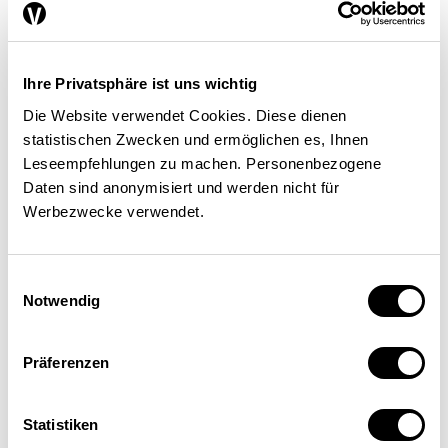
obliegt in 36 Prozent der Fälle öffentlichen
Behörden und in 26 Prozent der Fälle
Unternehmen. Dies entspricht einer
Ihre Privatsphäre ist uns wichtig
ausgewogenen Vertretung. Auf dieser Basis
Die Website verwendet Cookies. Diese dienen
kann die Smart-City-Innovationspartnerschaft
statistischen Zwecken und ermöglichen es, Ihnen
die Aktivitäten im Rahmen von sechs
Leseempfehlungen zu machen. Personenbezogene
strategischen Polen («action clusters»)
Daten sind anonymisiert und werden nicht für
organisieren, die im Allgemeinen
Werbezwecke verwendet.
Schlüsselinitiativen zum Erreichen der
festgelegten Ziele beinhalten:
Einwilligungsauswahl
Wirtschaftliche Modelle, Finanzierung und
Notwendig
Beschaffung.
Bürgernähe.
Diese Achse soll die
Präferenzen
Mitsprache bei Entscheidungsprozessen
und die partizipative Gouvernanz fördern,
Statistiken
den Schutz der Daten und der Bevölkerung