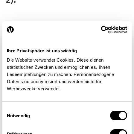
Abb. 2: Erwerbslosenquote nach
Branchen (gemäss ILO; 2003–2015)
Ihre Privatsphäre ist uns wichtig
Die Website verwendet Cookies. Diese dienen
statistischen Zwecken und ermöglichen es, Ihnen
10 %
Leseempfehlungen zu machen. Personenbezogene
Daten sind anonymisiert und werden nicht für
Werbezwecke verwendet.
5 %
Einwilligungsauswahl
Notwendig
0 %
Kredit- und
Baugewerbe
DL