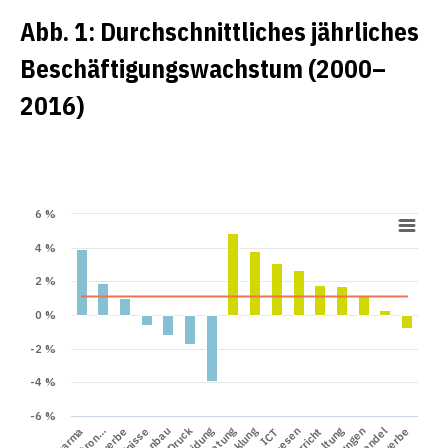
Abb. 1: Durchschnittliches jährliches
Beschäftigungswachstum (2000–
2016)
6 %
4 %
2 %
0 %
-2 %
-4 %
-6 %
Pharma
ICT
Handel