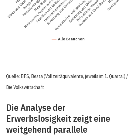
Holzwaren, Papier und Druck
Textilien und Bekleidung
Unternehmensberatung
Forschung und Entwicklung
Öffentliche Verwaltung
Uhren und Elektron…
Metallerzeugnisse
Baugewerbe
Maschinenbau
Gesundheits- und Sozialwesen
Erziehung und Unterricht
Banken und Versicherungen
Gastgewerbe
Alle Branchen
Quelle: BFS, Besta (Vollzeitäquivalente, jeweils im 1. Quartal) /
Die Volkswirtschaft
Die Analyse der
Erwerbslosigkeit zeigt eine
weitgehend parallele