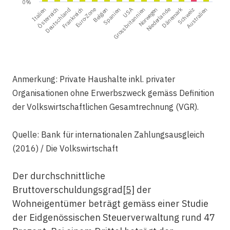
0%
Euro-Zone
Dänemark
Belgien
Schweiz
Spanien
Australien
Italien
USA
Österreich
Grossbritannien
Deutschland
Norwegen
Frankreich
Niederlande
Anmerkung: Private Haushalte inkl. privater
Organisationen ohne Erwerbszweck gemäss Definition
der Volkswirtschaftlichen Gesamtrechnung (VGR).
Quelle: Bank für internationalen Zahlungsausgleich
(2016) / Die Volkswirtschaft
Der durchschnittliche
Bruttoverschuldungsgrad
[5]
der
Wohneigentümer beträgt gemäss einer Studie
der Eidgenössischen Steuerverwaltung rund 47