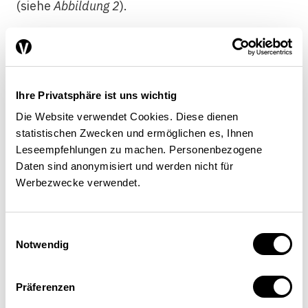
(siehe
Abbildung 2
).
Abb. 2: Verhältnis der
Immobilienpreise zum Einkommen
Ihre Privatsphäre ist uns wichtig
pro Kopf
Die Website verwendet Cookies. Diese dienen
statistischen Zwecken und ermöglichen es, Ihnen
Leseempfehlungen zu machen. Personenbezogene
Daten sind anonymisiert und werden nicht für
Werbezwecke verwendet.
Anmerkung: 2010=100
Einwilligungsauswahl
Notwendig
Quelle: OECD / Die Volkswirtschaft
Präferenzen