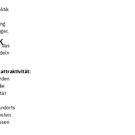
itik
ung
iger,
k
r das
deln
attraktivität
:
rden
ie
tät
andorts
isten.
ssen