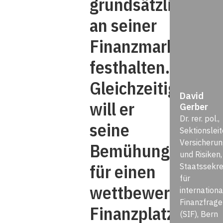
grundsätzlich
an seiner
Finanzmarktpoliti
festhalten.
Gleichzeitig
David
will er
Gerber
Dr. rer. pol.,
seine
Sektionsleit
Versicheru
Bemühungen
und Risiken,
für einen
Staatssekre
für
wettbewerbsfähi
internationa
Finanzfrage
Finanzplatz
(SIF), Bern