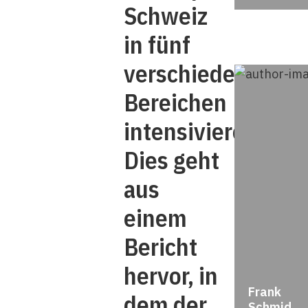
Schweiz
in fünf
verschiedenen
Bereichen
intensivieren.
Dies geht
aus
einem
Bericht
hervor, in
Frank
dem der
Schmid