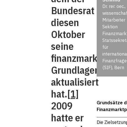
Dr. rer. oec.,
Bundesrat
wissenschaf
diesen
Mitarbeiter
Sektion
Oktober
Finanzmarkt
Statssekret
seine
für
internationa
finanzmarktpoliti
Finanzfrage
Grundlagen
(SIF), Bern
aktualisiert
hat.
[1]
2009
Grundsätze d
Finanzmarktpo
hatte er
Die Zielsetzun