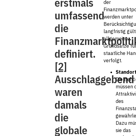
erstmals
der
Finanzmarktpol
umfassend
werden unter
Berücksichtig
die
langfristig gült
Finanzmarktpoliti
allgemeiner
Grundsätze fü
definiert.
staatliche Han
verfolgt.
[2]
Standort
Ausschlaggebend
Die Behö
müssen d
waren
Attraktivi
damals
des
Finanzst
die
gewährle
Dazu mü
globale
sie das