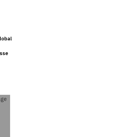
lobal
isse