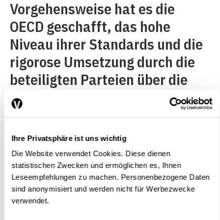
Vorgehensweise hat es die
OECD geschafft, das hohe
Niveau ihrer Standards und die
rigorose Umsetzung durch die
beteiligten Parteien über die
Jahre hin zu bewahren.
Heute steht die OECD am
Ihre Privatsphäre ist uns wichtig
Scheideweg: Aufgrund ihres
Die Website verwendet Cookies. Diese dienen
guten Rufes wollen neue
statistischen Zwecken und ermöglichen es, Ihnen
Leseempfehlungen zu machen. Personenbezogene Daten
Staaten Mitglied werden. Chile
sind anonymisiert und werden nicht für Werbezwecke
ist der OECD 2010 beigetreten,
verwendet.