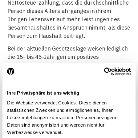
Nettosteuerzahlung, dass die durchschnittliche
Person dieses Altersjahrganges in ihrem
übrigen Lebensverlauf mehr Leistungen des
Gesamthaushaltes in Anspruch nimmt, als diese
Person zum Haushalt beiträgt.
Bei der aktuellen Gesetzeslage weisen lediglich
die 15- bis 45-Jährigen ein positives
Generationenkonto auf (siehe
Abbildung 2
).
Diese Altersgruppe hat zum einen ihre Kindheit
und Jugend bereits hinter sich, in der sie unter
anderem viele staatliche Gesundheits- und
Ihre Privatsphäre ist uns wichtig
Bildungsleistungen in Anspruch genommen hat.
Die Website verwendet Cookies. Diese dienen
Zum anderen ist sie noch viele Jahre vom
statistischen Zwecken und ermöglichen es, Ihnen
Renteneintrittsalter entfernt.
Leseempfehlungen zu machen. Personenbezogene
Daten sind anonymisiert und werden nicht für
Werbezwecke verwendet.