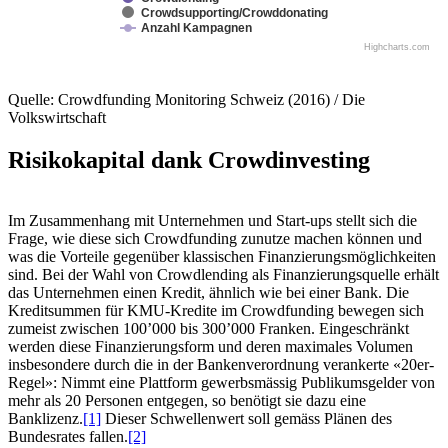
Crowdsupporting/Crowddonating
Anzahl Kampagnen
Highcharts.com
Quelle: Crowdfunding Monitoring Schweiz (2016) / Die
Volkswirtschaft
Risikokapital dank Crowdinvesting
Im Zusammenhang mit Unternehmen und Start-ups stellt sich die
Frage, wie diese sich Crowdfunding zunutze machen können und
was die Vorteile gegenüber klassischen Finanzierungsmöglichkeiten
sind. Bei der Wahl von Crowdlending als Finanzierungsquelle erhält
das Unternehmen einen Kredit, ähnlich wie bei einer Bank. Die
Kreditsummen für KMU-Kredite im Crowdfunding bewegen sich
zumeist zwischen 100’000 bis 300’000 Franken. Eingeschränkt
werden diese Finanzierungsform und deren maximales Volumen
insbesondere durch die in der Bankenverordnung verankerte «20er-
Regel»: Nimmt eine Plattform gewerbsmässig Publikumsgelder von
mehr als 20 Personen entgegen, so benötigt sie dazu eine
Banklizenz.
[1]
Dieser Schwellenwert soll gemäss Plänen des
Bundesrates fallen.
[2]