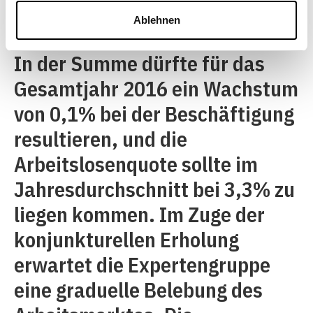
Arbeitslosigkeit lag bis zuletzt
Ablehnen
auf einem relativ hohen Niveau.
In der Summe dürfte für das
Gesamtjahr 2016 ein Wachstum
von 0,1% bei der Beschäftigung
resultieren, und die
Arbeitslosenquote sollte im
Jahresdurchschnitt bei 3,3% zu
liegen kommen. Im Zuge der
konjunkturellen Erholung
erwartet die Expertengruppe
eine graduelle Belebung des