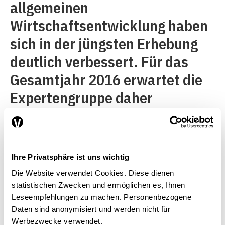
allgemeinen
Wirtschaftsentwicklung haben
sich in der jüngsten Erhebung
deutlich verbessert. Für das
Gesamtjahr 2016 erwartet die
Expertengruppe daher
unverändert ein BIP-Wachstum
von 1,5%. Im Zuge der
allmählichen konjunkturellen
Ihre Privatsphäre ist uns wichtig
Festigung dürfte sich das
Die Website verwendet Cookies. Diese dienen
Wachstum auf 1,8% im Jahr
statistischen Zwecken und ermöglichen es, Ihnen
Leseempfehlungen zu machen. Personenbezogene
2017 und auf 1,9% im Jahr
Daten sind anonymisiert und werden nicht für
2018 beschleunigen. Die
Werbezwecke verwendet.