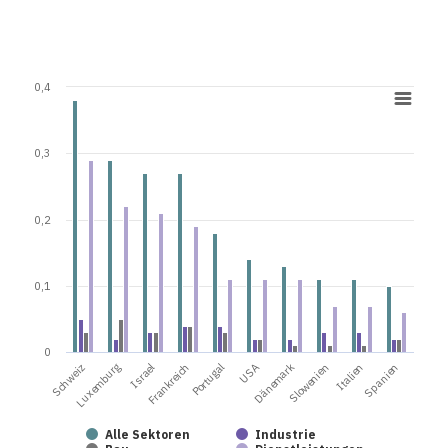
0,4
0,3
0,2
0,1
0
Frankreich
Italien
Portugal
Spanien
Schweiz
USA
Luxemburg
Dänemark
Israel
Slowenien
Alle Sektoren
Industrie