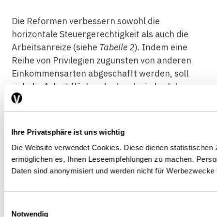
Die Reformen verbessern sowohl die
horizontale Steuergerechtigkeit als auch die
Arbeitsanreize (siehe
Tabelle 2
). Indem eine
Reihe von Privilegien zugunsten von anderen
Einkommensarten abgeschafft werden, soll
sich die Arbeit flächendeckend wieder lohnen:
für Sozialeinkommen dank der Besteuerung von
Sozialtransfers bei gleichzeitiger Befreiung des
Existenzminimums (Reduktion von
Ihre Privatsphäre ist uns wichtig
Schwelleneffekten) und für Kapitaleinkommen
Die Website verwendet Cookies. Diese dienen statistische
dank der Kapitalgewinnsteuer in Verbindung
ermöglichen es, Ihnen Leseempfehlungen zu machen. Pers
mit der Abschaffung der Vermögenssteuer und
Daten sind anonymisiert und werden nicht für Werbezwecke
gegebenenfalls der Einführung einer
moderaten Erbschaftssteuer. Zusätzlich erhöht
sich bei Paaren die Erwerbsbeteiligung von
Einwilligungsauswahl
Notwendig