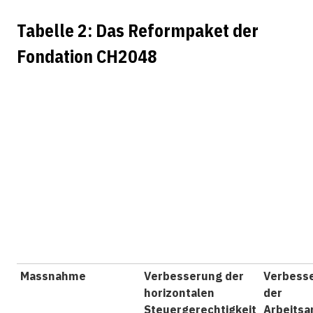
Tabelle 2: Das Reformpaket der
Fondation CH2048
Massnahme
Verbesserung der
Verbess
horizontalen
der
Steuergerechtigkeit
Arbeitsa