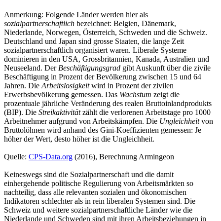
Anmerkung: Folgende Länder werden hier als
sozialpartnerschaftlich
bezeichnet: Belgien, Dänemark,
Niederlande, Norwegen, Österreich, Schweden und die Schweiz.
Deutschland und Japan sind grosse Staaten, die lange Zeit
sozialpartnerschaftlich organisiert waren. Liberale Systeme
dominieren in den USA, Grossbritannien, Kanada, Australien und
Neuseeland. Der
Beschäftigungsgrad
gibt Auskunft über die zivile
Beschäftigung in Prozent der Bevölkerung zwischen 15 und 64
Jahren. Die
Arbeitslosigkeit
wird in Prozent der zivilen
Erwerbsbevölkerung gemessen. Das
Wachstum
zeigt die
prozentuale jährliche Veränderung des realen Bruttoinlandprodukts
(BIP). Die
Streikaktivität
zählt die verlorenen Arbeitstage pro 1000
Arbeitnehmer aufgrund von Arbeitskämpfen. Die
Ungleichheit
von
Bruttolöhnen wird anhand des Gini-Koeffizienten gemessen: Je
höher der Wert, desto höher ist die Ungleichheit.
Quelle:
CPS-Data.org
(2016), Berechnung Armingeon
Keineswegs sind die Sozialpartnerschaft und die damit
einhergehende politische Regulierung von Arbeitsmärkten so
nachteilig, dass alle relevanten sozialen und ökonomischen
Indikatoren schlechter als in rein liberalen Systemen sind. Die
Schweiz und weitere sozialpartnerschaftliche Länder wie die
Niederlande und Schweden sind mit ihren Arbeitsbeziehungen in