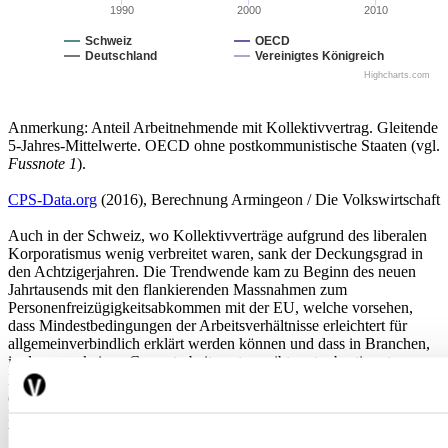
1990
2000
2010
Schweiz
OECD
Deutschland
Vereinigtes Königreich
Highcharts.com
Anmerkung: Anteil Arbeitnehmende mit Kollektivvertrag. Gleitende
5-Jahres-Mittelwerte. OECD ohne postkommunistische Staaten (vgl.
Fussnote 1
).
CPS-Data.org
(2016), Berechnung Armingeon / Die Volkswirtschaft
Auch in der Schweiz, wo Kollektivverträge aufgrund des liberalen
Korporatismus wenig verbreitet waren, sank der Deckungsgrad in
den Achtzigerjahren. Die Trendwende kam zu Beginn des neuen
Jahrtausends mit den flankierenden Massnahmen zum
Personenfreizügigkeitsabkommen mit der EU, welche vorsehen,
dass Mindestbedingungen der Arbeitsverhältnisse erleichtert für
allgemeinverbindlich erklärt werden können und dass in Branchen,
in denen es keinen Gesamtarbeitsvertrag gibt, unter bestimmten
Bedingungen Mindestlöhne erlassen werden können. Dies brachte
eine zunehmende Anzahl von Arbeitnehmern unter die Geltung von
Kollektivverträgen. Heute hat die Schweiz die im internationalen
Vergleich bescheidene Deckungsrate der Achtzigerjahre wieder