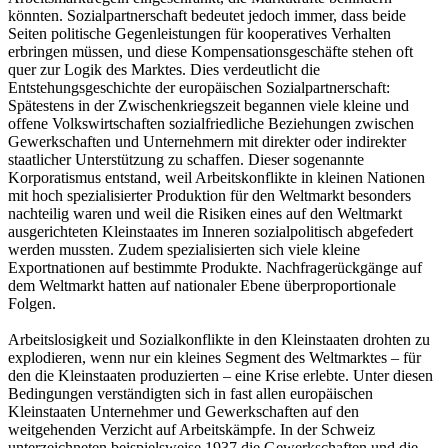
könnten. Sozialpartnerschaft bedeutet jedoch immer, dass beide
Seiten politische Gegenleistungen für kooperatives Verhalten
erbringen müssen, und diese Kompensationsgeschäfte stehen oft
quer zur Logik des Marktes. Dies verdeutlicht die
Entstehungsgeschichte der europäischen Sozialpartnerschaft:
Spätestens in der Zwischenkriegszeit begannen viele kleine und
offene Volkswirtschaften sozialfriedliche Beziehungen zwischen
Gewerkschaften und Unternehmern mit direkter oder indirekter
staatlicher Unterstützung zu schaffen. Dieser sogenannte
Korporatismus entstand, weil Arbeitskonflikte in kleinen Nationen
mit hoch spezialisierter Produktion für den Weltmarkt besonders
nachteilig waren und weil die Risiken eines auf den Weltmarkt
ausgerichteten Kleinstaates im Inneren sozialpolitisch abgefedert
werden mussten. Zudem spezialisierten sich viele kleine
Exportnationen auf bestimmte Produkte. Nachfragerückgänge auf
dem Weltmarkt hatten auf nationaler Ebene überproportionale
Folgen.
Arbeitslosigkeit und Sozialkonflikte in den Kleinstaaten drohten zu
explodieren, wenn nur ein kleines Segment des Weltmarktes – für
den die Kleinstaaten produzierten – eine Krise erlebte. Unter diesen
Bedingungen verständigten sich in fast allen europäischen
Kleinstaaten Unternehmer und Gewerkschaften auf den
weitgehenden Verzicht auf Arbeitskämpfe. In der Schweiz
unterzeichneten beispielsweise 1937 die Gewerkschaften und die