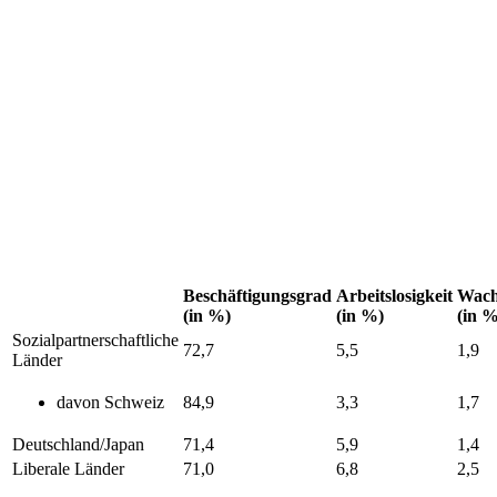
Beschäftigungsgrad
Arbeitslosigkeit
Wach
(in %)
(in %)
(in %
Sozialpartnerschaftliche
72,7
5,5
1,9
Länder
davon Schweiz
84,9
3,3
1,7
Deutschland/Japan
71,4
5,9
1,4
Liberale Länder
71,0
6,8
2,5