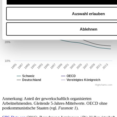
40%
Auswahl erlauben
30%
Ablehnen
20%
10%
1985
1987
1989
1991
1993
1995
1997
1999
2001
2003
2005
2007
2009
2011
2013
Schweiz
OECD
Deutschland
Vereinigtes Königreich
Highcharts.com
Anmerkung: Anteil der gewerkschaftlich organisierten
Arbeitnehmenden. Gleitende 5-Jahres-Mittelwerte. OECD ohne
postkommunistische Staaten (vgl.
Fussnote 1
).