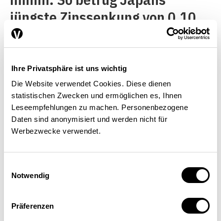
jüngste Zinssenkung von 0,10
auf –0,10 Prozent nur gerade
0,20 Prozentpunkte. Die
Schweizerische Zentralbank
Ihre Privatsphäre ist uns wichtig
wählte einen Satz von –0,75
Die Website verwendet Cookies. Diese dienen
statistischen Zwecken und ermöglichen es, Ihnen
Prozent. Die meisten Personen
Leseempfehlungen zu machen. Personenbezogene
nehmen eine Zinssenkung um
Daten sind anonymisiert und werden nicht für
Werbezwecke verwendet.
0,20 Prozentpunkte auf ihrem
Sparkonto kaum wahr. Und
Einwilligungsauswahl
auch ein um 0,75
Notwendig
Prozentpunkte günstigerer
Präferenzen
Bankkredit wird nicht