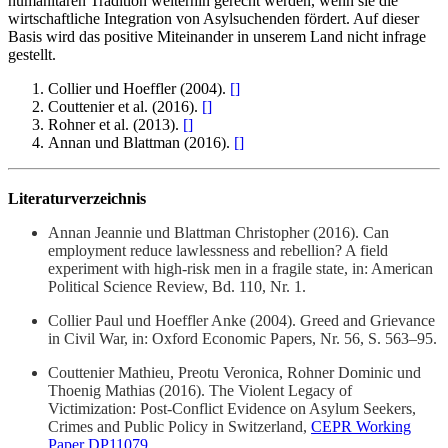
humanitären Tradition weiterhin gerecht werden, wenn sie die
wirtschaftliche Integration von Asylsuchenden fördert. Auf dieser
Basis wird das positive Miteinander in unserem Land nicht infrage
gestellt.
Collier und Hoeffler (2004).
[
]
Couttenier et al. (2016).
[
]
Rohner et al. (2013).
[
]
Annan und Blattman (2016).
[
]
Literaturverzeichnis
Annan Jeannie und Blattman Christopher (2016). Can
employment reduce lawlessness and rebellion? A field
experiment with high-risk men in a fragile state, in: American
Political Science Review, Bd. 110, Nr. 1.
Collier Paul und Hoeffler Anke (2004). Greed and Grievance
in Civil War, in: Oxford Economic Papers, Nr. 56, S. 563–95.
Couttenier Mathieu, Preotu Veronica, Rohner Dominic und
Thoenig Mathias (2016). The Violent Legacy of
Victimization: Post-Conflict Evidence on Asylum Seekers,
Crimes and Public Policy in Switzerland,
CEPR Working
Paper DP11079
.