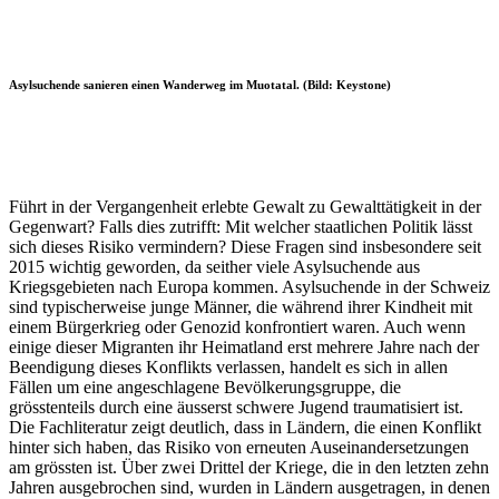
Asylsuchende sanieren einen Wanderweg im Muotatal. (Bild: Keystone)
Führt in der Vergangenheit erlebte Gewalt zu Gewalttätigkeit in der
Gegenwart? Falls dies zutrifft: Mit welcher staatlichen Politik lässt
sich dieses Risiko vermindern? Diese Fragen sind insbesondere seit
2015 wichtig geworden, da seither viele Asylsuchende aus
Kriegsgebieten nach Europa kommen. Asylsuchende in der Schweiz
sind typischerweise junge Männer, die während ihrer Kindheit mit
einem Bürgerkrieg oder Genozid konfrontiert waren. Auch wenn
einige dieser Migranten ihr Heimatland erst mehrere Jahre nach der
Beendigung dieses Konflikts verlassen, handelt es sich in allen
Fällen um eine angeschlagene Bevölkerungsgruppe, die
grösstenteils durch eine äusserst schwere Jugend traumatisiert ist.
Die Fachliteratur zeigt deutlich, dass in Ländern, die einen Konflikt
hinter sich haben, das Risiko von erneuten Auseinandersetzungen
am grössten ist. Über zwei Drittel der Kriege, die in den letzten zehn
Jahren ausgebrochen sind, wurden in Ländern ausgetragen, in denen