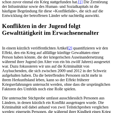
schon zuvor einmal ein Krieg stattgefunden hat.
[1]
Die Zerstörung
der Infrastruktur sowie des Human- und Sozialkapitals ist die
häufigste Begründung für diese «Konfliktfalle», die sich auf die
Entwicklung der betroffenen Länder sehr nachteilig auswirkt.
Konflikten in der Jugend folgt
Gewalttätigkeit im Erwachsenenalter
In einem kürzlich veröffentlichten Artikel
[2]
quantifizieren wir den
Effekt, den ein Krieg auf allfällige künftige Gewalttaten einer
Person haben könnte, die der kriegerischen Auseinandersetzung
während ihrer Jugend (im Alter von ein bis zwölf Jahren) ausgesetzt
war. Dazu fokussieren wir uns auf die Kriminalität von
Asylsuchenden, die sich zwischen 2009 und 2012 in der Schweiz
aufgehalten haben. Da die betreffenden Personen nicht mehr in
ihrem Herkunftsland leben, kann so der Effekt früherer
Kriegserfahrungen untersucht werden, ohne dass die ursprünglichen
Faktoren des Umfelds noch eine Rolle spielen.
Die untersuchte Stichprobe umfasst ausschliesslich Personen aus
Ländern, in denen kürzlich ein Konflikt ausgetragen wurde. Die
Kriminalität soll dabei anhand von zwei Teilstichproben verglichen
werden: einerseits Personen, die während ihrer Kindheit einen Krieg