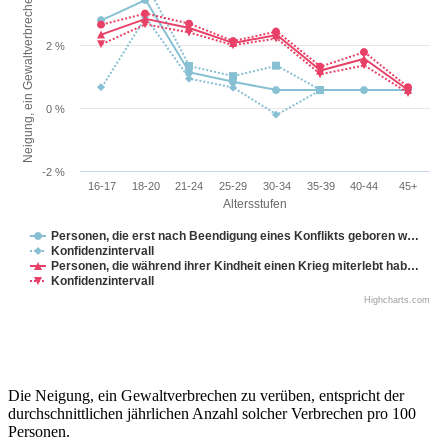
Neigung, ein Gewaltverbrechen zu verüben
2 %
0 %
-2 %
16-17
18-20
21-24
25-29
30-34
35-39
40-44
45+
Altersstufen
Personen, die erst nach Beendigung eines Konflikts geboren w…
Konfidenzintervall
Personen, die während ihrer Kindheit einen Krieg miterlebt hab…
Konfidenzintervall
Highcharts.com
Die Neigung, ein Gewaltverbrechen zu verüben, entspricht der
durchschnittlichen jährlichen Anzahl solcher Verbrechen pro 100
Personen.