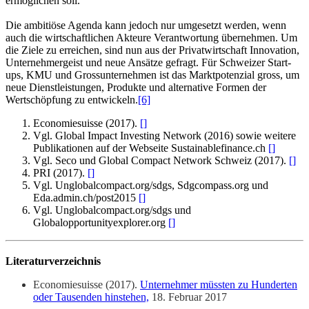
ermöglichen soll.
Die ambitiöse Agenda kann jedoch nur umgesetzt werden, wenn
auch die wirtschaftlichen Akteure Verantwortung übernehmen. Um
die Ziele zu erreichen, sind nun aus der Privatwirtschaft Innovation,
Unternehmergeist und neue Ansätze gefragt. Für Schweizer Start-
ups, KMU und Grossunternehmen ist das Marktpotenzial gross, um
neue Dienstleistungen, Produkte und alternative Formen der
Wertschöpfung zu entwickeln.
[6]
Economiesuisse (2017).
[
]
Vgl. Global Impact Investing Network (2016) sowie weitere
Publikationen auf der Webseite Sustainablefinance.ch
[
]
Vgl. Seco und Global Compact Network Schweiz (2017).
[
]
PRI (2017).
[
]
Vgl. Unglobalcompact.org/sdgs, Sdgcompass.org und
Eda.admin.ch/post2015
[
]
Vgl. Unglobalcompact.org/sdgs und
Globalopportunityexplorer.org
[
]
Literaturverzeichnis
Economiesuisse (2017).
Unternehmer müssten zu Hunderten
oder Tausenden hinstehen,
18. Februar 2017