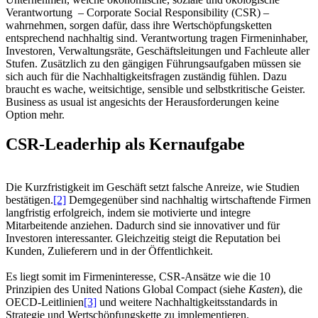
Verantwortung – Corporate Social Responsibility (CSR) –
wahrnehmen, sorgen dafür, dass ihre Wertschöpfungsketten
entsprechend nachhaltig sind. Verantwortung tragen Firmeninhaber,
Investoren, Verwaltungsräte, Geschäftsleitungen und Fachleute aller
Stufen. Zusätzlich zu den gängigen Führungsaufgaben müssen sie
sich auch für die Nachhaltigkeitsfragen zuständig fühlen. Dazu
braucht es wache, weitsichtige, sensible und selbstkritische Geister.
Business as usual ist angesichts der Herausforderungen keine
Option mehr.
CSR-Leaderhip als Kernaufgabe
Die Kurzfristigkeit im Geschäft setzt falsche Anreize, wie Studien
bestätigen.
[2]
Demgegenüber sind nachhaltig wirtschaftende Firmen
langfristig erfolgreich, indem sie motivierte und integre
Mitarbeitende anziehen. Dadurch sind sie innovativer und für
Investoren interessanter. Gleichzeitig steigt die Reputation bei
Kunden, Zulieferern und in der Öffentlichkeit.
Es liegt somit im Firmeninteresse, CSR-Ansätze wie die 10
Prinzipien des United Nations Global Compact (siehe
Kasten
), die
OECD-Leitlinien
[3]
und weitere Nachhaltigkeitsstandards in
Strategie und Wertschöpfungskette zu implementieren.