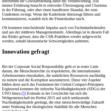
übernimmt die Geschäftsleitung dafür die Verantwortung. Aus
meiner Erfahrung braucht es entweder Überzeugung und Charisma
in der Führung, oder aber einen handfesten Skandal, der zum
Umdenken zwingt. Wenn die Kaderleute überzeugt führen und
kommunizieren, wandelt sich die Firmenkultur rasch.
Oft kommen entscheidende Impulse auch von Fachmitarbeitenden
und aus der mittleren Managementstufe. Allerdings ist in diesem Fall
das Risiko grösser, dass die CSR-Praktiken wieder aufgeweicht
werden, sobald ökonomische Schwierigkeiten auftreten.
Innovation gefragt
Bei der Corporate Social Responsibility geht es in erster Linie
darum, die Menschenrechte zu respektieren, die internationalen
Arbeitsnormen einzuhalten, die natürlichen Ressourcen nachhaltig
zu nutzen und die Korruption auszumerzen. Diese vier Aspekte
bilden denn auch das Fundament der Global-Compact-Prinzipien.
Ergänzend kommen die siebzehn Nachhaltigkeitsziele (SDGs) der
UNO hinzu.
[5]
Erstmals in der Geschichte hat sich die
Weltgemeinschaft im Herbst 2015 auf solch umfassende
Nachhaltigkeitsziele geeinigt, die eine menschenwürdige Zukunft
unter Wahrung der ökologischen Stabilität für alle Menschen