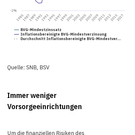
-2%
2011
1997
2007
1993
2017
2003
1989
2013
1999
1985
2009
1995
2005
1991
2015
2001
1987
BVG-Mindestzinssatz
Inflationsbereinigte BVG-Mindestverzinsung
Durchschnitt Inflationsbereinigte BVG-Mindestver…
Quelle: SNB, BSV
Immer weniger
Vorsorgeeinrichtungen
Um die finanziellen Risiken des