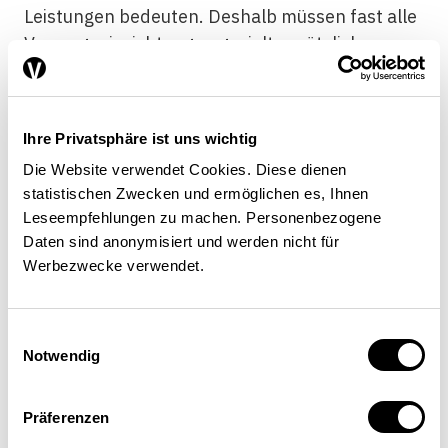
Leistungen bedeuten. Deshalb müssen fast alle
Vorsorgeeinrichtungen gezielt zusätzliche
Anlagerisiken eingehen. Sie investieren in
Anlagekategorien, deren Werte sich im
Gegensatz zu Obligationen nicht gleich wie der
Ihre Privatsphäre ist uns wichtig
Wert der Rentenverpflichtungen verhalten und
Die Website verwendet Cookies. Diese dienen
im Durchschnitt höhere Renditen versprechen.
statistischen Zwecken und ermöglichen es, Ihnen
Daher müssen sie entsprechende Wert­schwan­
Leseempfehlungen zu machen. Personenbezogene
kungs­reserven aufbauen.
Daten sind anonymisiert und werden nicht für
Werbezwecke verwendet.
Die Vorsorgeeinrichtungen haben während der
letzten Jahre den strategischen Anteil der
Einwilligungsauswahl
risikobehafteten Anlagen leicht erhöht.
Notwendig
Entsprechend stiegen auch die Risiken im
Bereich der Anlagestrategie. 2016 trugen 41
Präferenzen
Prozent der Vorsorgeeinrichtungen ohne