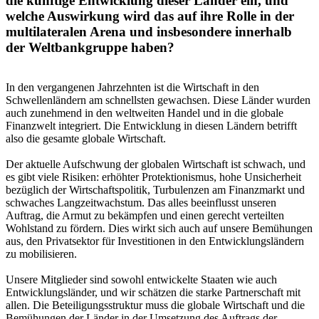
die künftige Entwicklung dieser Länder ein, und
welche Auswirkung wird das auf ihre Rolle in der
multilateralen Arena und insbesondere innerhalb
der Weltbankgruppe haben?
In den vergangenen Jahrzehnten ist die Wirtschaft in den
Schwellenländern am schnellsten gewachsen. Diese Länder wurden
auch zunehmend in den weltweiten Handel und in die globale
Finanzwelt integriert. Die Entwicklung in diesen Ländern betrifft
also die gesamte globale Wirtschaft.
Der aktuelle Aufschwung der globalen Wirtschaft ist schwach, und
es gibt viele Risiken: erhöhter Protektionismus, hohe Unsicherheit
bezüglich der Wirtschaftspolitik, Turbulenzen am Finanzmarkt und
schwaches Langzeitwachstum. Das alles beeinflusst unseren
Auftrag, die Armut zu bekämpfen und einen gerecht verteilten
Wohlstand zu fördern. Dies wirkt sich auch auf unsere Bemühungen
aus, den Privatsektor für Investitionen in den Entwicklungsländern
zu mobilisieren.
Unsere Mitglieder sind sowohl entwickelte Staaten wie auch
Entwicklungsländer, und wir schätzen die starke Partnerschaft mit
allen. Die Beteiligungsstruktur muss die globale Wirtschaft und die
Bemühungen der Länder in der Umsetzung des Auftrags der