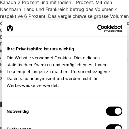
Kanada 2 Prozent und mit Indien 1 Prozent. Mit den
Nachbarn Irland und Frankreich betrug das Volumen 4
respektive 6 Prozent. Das vergleichsweise grosse Volumen
der Schweiz ist allerdings zu relativieren, denn die Schweiz
und das UK sind wichtige Goldhandelsplätze.
Entsprechend ist der Goldhandel zwischen diesen beiden
Partnern gross. Sein Anteil am Gesamtgüterhandel betrug
Ihre Privatsphäre ist uns wichtig
im Jahr 2016 beinahe 60 Prozent. Wird vom Goldhandel
abgesehen, so waren Chemie- und Pharmaprodukte (47%),
Die Website verwendet Cookies. Diese dienen
Präzisionsinstrumente, Uhren und Bijouterie (22%) sowie
statistischen Zwecken und ermöglichen es, Ihnen
Maschinen, Apparate, Elektronik und Fahrzeuge (19%) die
Leseempfehlungen zu machen. Personenbezogene
zentralen Handelsgüter.
Daten sind anonymisiert und werden nicht für
Werbezwecke verwendet.
Britische Position noch vage
Einwilligungsauswahl
Notwendig
Für die bestehenden Handelsbeziehungen müssen nun