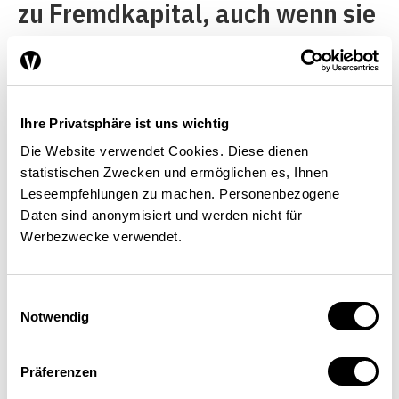
zu Fremdkapital, auch wenn sie
relativ produktiv sind oder
erfolgversprechende Ideen in
der Pipeline haben. Als
Ihre Privatsphäre ist uns wichtig
Grundlage für die Kreditvergabe
Die Website verwendet Cookies. Diese dienen
dienen oft nicht so sehr die
statistischen Zwecken und ermöglichen es, Ihnen
Leseempfehlungen zu machen. Personenbezogene
Kriterien Produktivität und
Daten sind anonymisiert und werden nicht für
Potenzial, sondern das
Werbezwecke verwendet.
Ausmass an Sicherheiten, die
einer Kreditvereinbarung
Einwilligungsauswahl
Notwendig
zugrunde liegen. Dies geschieht
natürlich nicht von ungefähr. Es
Präferenzen
widerspiegelt die Tatsache,