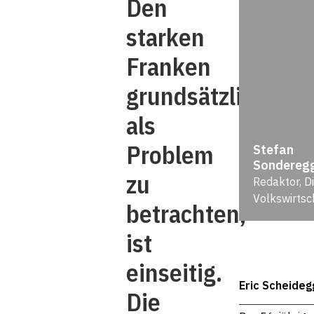
Den
starken
Franken
grundsätzlich
als
Problem
Stefan
Sondereg
zu
Redaktor, D
Volkswirtsc
betrachten,
ist
einseitig.
Eric Scheideg
Die