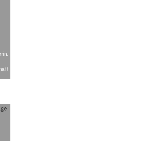
rin,
haft