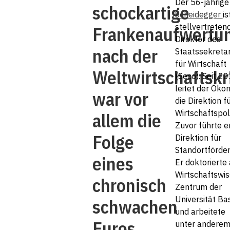
Der 56-jährig
schockartige
Scheidegger
is
stellvertreten
Frankenaufwertu
Direktor des
nach der
Staatssekretar
für Wirtschaft
Weltwirtschaftskr
(Seco). Seit 2
leitet der Ök
war vor
die Direktion f
Wirtschaftspoli
allem die
Zuvor führte er
Folge
Direktion für
Standortförder
eines
Er doktorierte
Wirtschaftswis
chronisch
Zentrum der
Universität Ba
schwachen
und arbeitete
Euros.
unter anderem