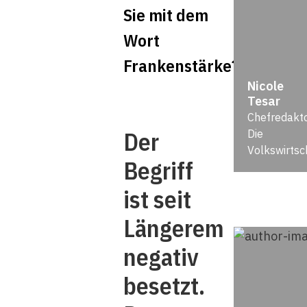
Sie mit dem
Wort
Frankenstärke?
Nicole
Tesar
Chefredakto
Der
Die
Volkswirtsc
Begriff
ist seit
Längerem
negativ
besetzt.