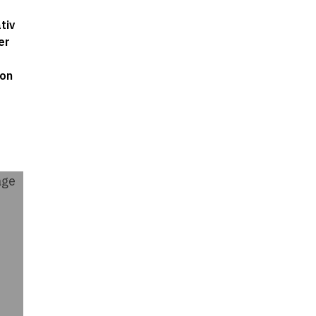
tiv
er
von