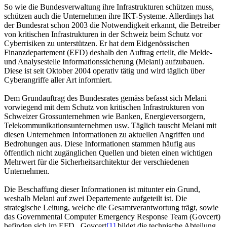
So wie die Bundesverwaltung ihre Infrastrukturen schützen muss,
schützen auch die Unternehmen ihre IKT-Systeme. Allerdings hat
der Bundesrat schon 2003 die Notwendigkeit erkannt, die Betreiber
von kritischen Infrastrukturen in der Schweiz beim Schutz vor
Cyberrisiken zu unterstützen. Er hat dem Eidgenössischen
Finanzdepartement (EFD) deshalb den Auftrag erteilt, die Melde-
und Analysestelle Informationssicherung (Melani) aufzubauen.
Diese ist seit Oktober 2004 operativ tätig und wird täglich über
Cyberangriffe aller Art informiert.
Dem Grundauftrag des Bundesrates gemäss befasst sich Melani
vorwiegend mit dem Schutz von kritischen Infrastrukturen von
Schweizer Grossunternehmen wie Banken, Energieversorgern,
Telekommunikationsunternehmen usw. Täglich tauscht Melani mit
diesen Unternehmen Informationen zu aktuellen Angriffen und
Bedrohungen aus. Diese Informationen stammen häufig aus
öffentlich nicht zugänglichen Quellen und bieten einen wichtigen
Mehrwert für die Sicherheitsarchitektur der verschiedenen
Unternehmen.
Die Beschaffung dieser Informationen ist mitunter ein Grund,
weshalb Melani auf zwei Departemente aufgeteilt ist. Die
strategische Leitung, welche die Gesamtverantwortung trägt, sowie
das Governmental Computer Emergency Response Team (Govcert)
befinden sich im EFD. Govcert
[1]
bildet die technische Abteilung