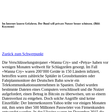
Im Internet lauern Gefahren. Der Bund will private Nutzer besser schützen. (Bild:
Keystone)
Zurück zum Schwerpunkt
Die Verschlüsselungstrojaner «Wanna Cry» und «Petya» haben vor
wenigen Monaten weltweit für Schlagzeilen gesorgt. Im Fall
«Wanna Cry» waren 200’000 Geräte in 150 Ländern infiziert,
betroffen waren zahlreiche Spitäler in Grossbritannien oder
Fahrplanmonitore der Deutschen Bahn sowie ein
Telekommunikationsunternehmen in Spanien. Dabei wurden
bestimmte Dateien eines Computers verschlüsselt und die Nutzer
aufgefordert, einen Betrag in Bitcoin zu überweisen, um so einem
Datenverlust zu entgehen. Doch solche Angriffe sind keine
Einzelfälle: Der Internetkonzern Yahoo teilte vor einigen Monaten
mit, ihm seien über 500 Millionen Passwörter von Firmenkunden
entwendet worden. In der Ukraine waren im Dezember 2015 die