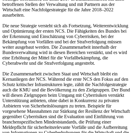
betroffenen Stellen der Verwaltung und mit Partnern aus der
Wirtschaft eine Nachfolgestrategie für die Jahre 2018–2022
ausarbeiten.
Die neue Strategie versteht sich als Fortsetzung, Weiterentwicklung
und Optimierung der ersten NCS. Die Fähigkeiten des Bundes bei
der Erkennung und Einschätzung von Cyberrisiken, bei der
Bekämpfung von Vorfällen und bei der Strafverfolgung müssen
weiter ausgebaut werden. Die Zusammenarbeit innerhalb der
Bundesverwaltung wird in diesen Bereichen verstärkt, und es wird
eine Erhöhung der Mittel für die Vorfallbekämpfung, die
Cyberabwehr und die Strafverfolgung angestrebt.
Die Zusammenarbeit zwischen Staat und Wirtschaft bleibt ein
Kernanliegen der NCS. Während die erste NCS den Fokus auf den
Schutz kritischer Infrastrukturen legte, zählt die Nachfolgestrategie
auch die KMU und die Bevölkerung zu den Zielgruppen. Der Bund
will diesen Zielgruppen beim Umgang mit Cyberrisiken verstärkt
Unterstützung anbieten, ohne dabei in Konkurrenz zu privaten
Anbietern von Sicherheitslösungen zu treten. Beispiele für
vorgesehene Massnahmen zur Stärkung der Resilienz der Wirtschaft
gegenüber Cyberrisiken sind die Evaluation und Einführung von
branchenspezifischen Mindeststandards, die Prüfung einer
Meldepflicht für sicherheitsrelevante Vorfälle und die Aufbereitung
von Informationen zu Cyberbedrohungen für die Wirtschaft und die