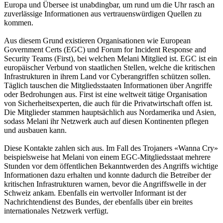
Europa und Übersee ist unabdingbar, um rund um die Uhr rasch an
zuverlässige Informationen aus vertrauenswürdigen Quellen zu
kommen.
Aus diesem Grund existieren Organisationen wie European
Government Certs (EGC) und Forum for Incident Response and
Security Teams (First), bei welchen Melani Mitglied ist. EGC ist ein
europäischer Verbund von staatlichen Stellen, welche die kritischen
Infrastrukturen in ihrem Land vor Cyberangriffen schützen sollen.
Täglich tauschen die Mitgliedsstaaten Informationen über Angriffe
oder Bedrohungen aus. First ist eine weltweit tätige Organisation
von Sicherheitsexperten, die auch für die Privatwirtschaft offen ist.
Die Mitglieder stammen hauptsächlich aus Nordamerika und Asien,
sodass Melani ihr Netzwerk auch auf diesen Kontinenten pflegen
und ausbauen kann.
Diese Kontakte zahlen sich aus. Im Fall des Trojaners «Wanna Cry»
beispielsweise hat Melani von einem EGC-Mitgliedsstaat mehrere
Stunden vor dem öffentlichen Bekanntwerden des Angriffs wichtige
Informationen dazu erhalten und konnte dadurch die Betreiber der
kritischen Infrastrukturen warnen, bevor die Angriffswelle in der
Schweiz ankam. Ebenfalls ein wertvoller Informant ist der
Nachrichtendienst des Bundes, der ebenfalls über ein breites
internationales Netzwerk verfügt.