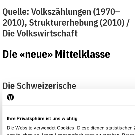
Quelle: Volkszählungen (1970–
2010), Strukturerhebung (2010) /
Die Volkswirtschaft
Die «neue» Mittelklasse
Die Schweizerische
Arbeitskräfteerhebung zeigt,
welche Berufsklassen sich seit
Anfang der Neunzigerjahre hinter
Ihre Privatsphäre ist uns wichtig
den wachsenden und
Die Website verwendet Cookies. Diese dienen statistische