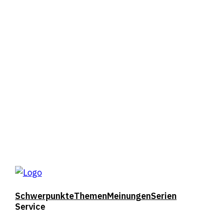
Schwerpunkte
Themen
Meinungen
Serien
Service
DE
FR
Suche
Abo
Mein Profil
Schwerpunkte
Themen
Meinungen
Serien
Service