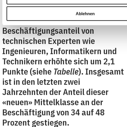
Sozialarbeitern stieg um 3,3
Ablehnen
Punkte, und der
Beschäftigungsanteil von
technischen Experten wie
Ingenieuren, Informatikern und
Technikern erhöhte sich um 2,1
Punkte (siehe
Tabelle
). Insgesamt
ist in den letzten zwei
Jahrzehnten der Anteil dieser
«neuen» Mittelklasse an der
Beschäftigung von 34 auf 48
Prozent gestiegen.