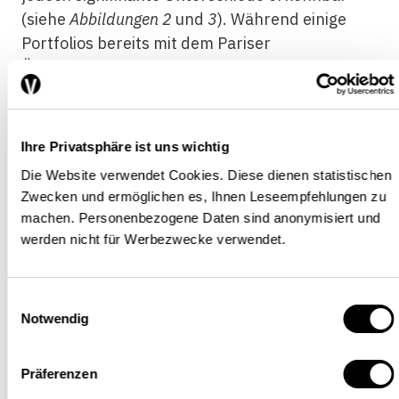
(siehe
Abbildungen 2
und
3
). Während einige
Portfolios bereits mit dem Pariser
Übereinkommen vereinbar sind, besteht in
anderen noch grosser Nachholbedarf in Bezug
auf gewisse Technologien und Sektoren. Beim
Anteil der erneuerbaren Energien
Ihre Privatsphäre ist uns wichtig
beispielsweise reicht die Spannweite der
Die Website verwendet Cookies. Diese dienen statistischen
geplanten Investitionen von 3 bis 97 Prozent,
Zwecken und ermöglichen es, Ihnen Leseempfehlungen zu
bei Elektro- und Hybridfahrzeugen von 3 bis
machen. Personenbezogene Daten sind anonymisiert und
100 Prozent.
werden nicht für Werbezwecke verwendet.
Einwilligungsauswahl
Abb. 2: Anteil der erneuerbaren
Notwendig
Energien am gesamten geplanten
Präferenzen
Kapazitätsausbau in den Portfolios