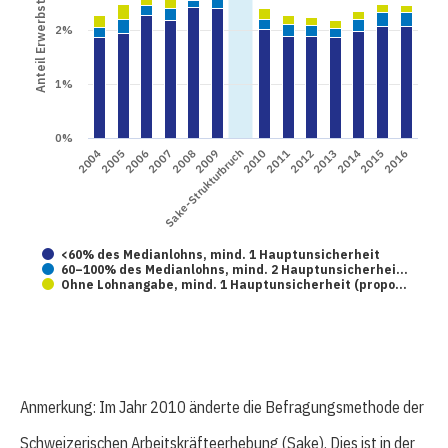
Anteil Erwerbstätige
2%
1%
0%
2009
2015
2004
2010
2006
2012
2008
2014
Sake-Strukturbruch
2016
2005
2011
2007
2013
<60% des Medianlohns, mind. 1 Hauptunsicherheit
60–100% des Medianlohns, mind. 2 Hauptunsicherhei…
Ohne Lohnangabe, mind. 1 Hauptunsicherheit (propo…
Anmerkung: Im Jahr 2010 änderte die Befragungsmethode der
Schweizerischen Arbeitskräfteerhebung (Sake). Dies ist in der