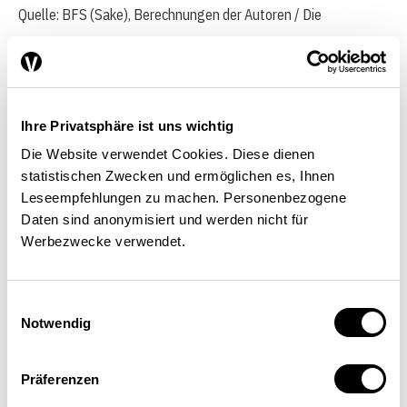
Quelle: BFS (Sake), Berechnungen der Autoren / Die
Volkswirtschaft
Ihre Privatsphäre ist uns wichtig
Aus dem Vergleich der
Die Website verwendet Cookies. Diese dienen
Beschäftigungssituation vor
statistischen Zwecken und ermöglichen es, Ihnen
bzw. nach einem atypisch-
Leseempfehlungen zu machen. Personenbezogene
Daten sind anonymisiert und werden nicht für
prekären Arbeitsverhältnis geht
Werbezwecke verwendet.
hervor, dass viele Personen nur
kurze Zeit in einem atypisch-
Einwilligungsauswahl
Notwendig
prekären Arbeitsverhältnis
verweilen. Nur 15 Prozent der
Präferenzen
Betroffenen arbeiten länger als