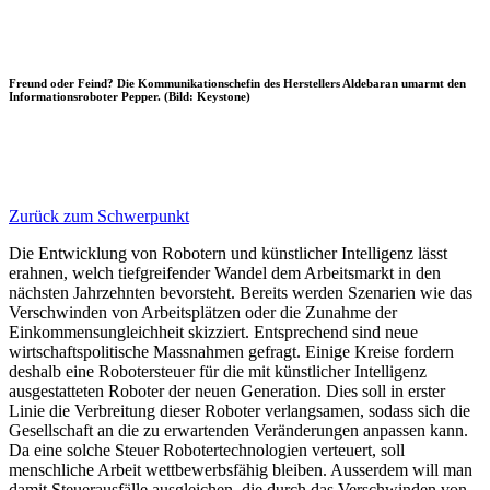
Freund oder Feind? Die Kommunikationschefin des Herstellers Aldebaran umarmt den
Informationsroboter Pepper. (Bild: Keystone)
Zurück zum Schwerpunkt
Die Entwicklung von Robotern und künstlicher Intelligenz lässt
erahnen, welch tiefgreifender Wandel dem Arbeitsmarkt in den
nächsten Jahrzehnten bevorsteht. Bereits werden Szenarien wie das
Verschwinden von Arbeitsplätzen oder die Zunahme der
Einkommensungleichheit skizziert. Entsprechend sind neue
wirtschaftspolitische Massnahmen gefragt. Einige Kreise fordern
deshalb eine Robotersteuer für die mit künstlicher Intelligenz
ausgestatteten Roboter der neuen Generation. Dies soll in erster
Linie die Verbreitung dieser Roboter verlangsamen, sodass sich die
Gesellschaft an die zu erwartenden Veränderungen anpassen kann.
Da eine solche Steuer Robotertechnologien verteuert, soll
menschliche Arbeit wettbewerbsfähig bleiben. Ausserdem will man
damit Steuerausfälle ausgleichen, die durch das Verschwinden von