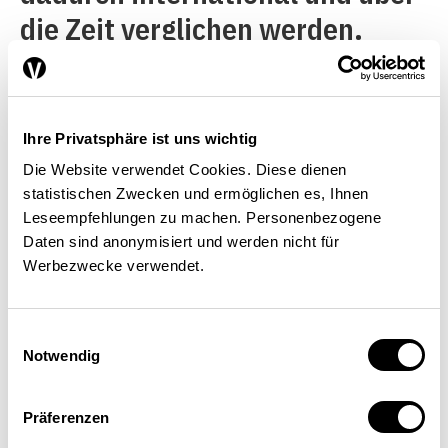
die Zeit verglichen werden.
Weiter können auf der
Grundlage der VGR-Aggregate
wirtschaftspolitische Ziele
Ihre Privatsphäre ist uns wichtig
formuliert werden –
Die Website verwendet Cookies. Diese dienen
statistischen Zwecken und ermöglichen es, Ihnen
beispielsweise indem ein
Leseempfehlungen zu machen. Personenbezogene
Prozentsatz des BIP oder des
Daten sind anonymisiert und werden nicht für
Werbezwecke verwendet.
Bruttonationaleinkommens für
die Entwicklungshilfe bestimmt
Einwilligungsauswahl
wird. Und schliesslich
Notwendig
ermöglicht das BIP pro Kopf
Aussagen über den
Präferenzen