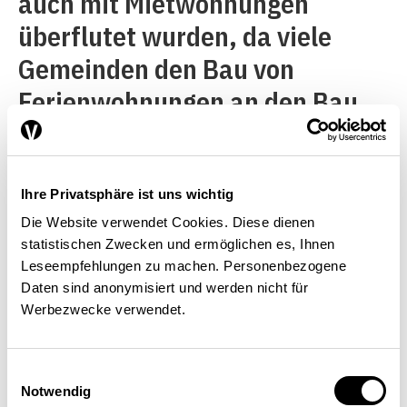
auch mit Mietwohnungen
überflutet wurden, da viele
Gemeinden den Bau von
Ferienwohnungen an den Bau
von Mietwohnungen für
Einheimische geknüpft hatten.
Infolge der Herausforderungen
Ihre Privatsphäre ist uns wichtig
in der Tourismus- und
Die Website verwendet Cookies. Diese dienen
statistischen Zwecken und ermöglichen es, Ihnen
Baubranche und der daraus
Leseempfehlungen zu machen. Personenbezogene
folgenden Abwanderung stehen
Daten sind anonymisiert und werden nicht für
Werbezwecke verwendet.
viele dieser Wohnungen nun
leer.
[2]
Einwilligungsauswahl
Notwendig