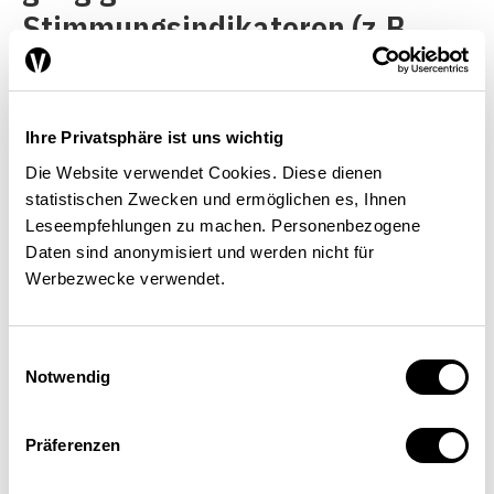
Stimmungsindikatoren (z.B.
Konsumentenstimmung, PMI
und KOF-Barometer) deuten
darauf hin, dass sich die
Ihre Privatsphäre ist uns wichtig
Die Website verwendet Cookies. Diese dienen
schwungvolle Entwicklung der
statistischen Zwecken und ermöglichen es, Ihnen
Schweizer Wirtschaft im
Leseempfehlungen zu machen. Personenbezogene
Daten sind anonymisiert und werden nicht für
laufenden Jahr fortsetzt.
Werbezwecke verwendet.
Konjunkturprognose
Einwilligungsauswahl
Die Expertengruppe des Bundes
Notwendig
erwartet eine Fortsetzung der
Präferenzen
schwungvollen