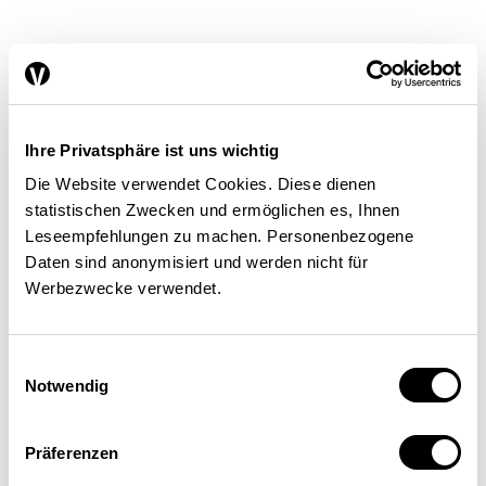
Importe erschwert
Ihre Privatsphäre ist uns wichtig
Die Bewilligungspflicht und die
Die Website verwendet Cookies. Diese dienen
statistischen Zwecken und ermöglichen es, Ihnen
Pflicht zur Angabe des
Leseempfehlungen zu machen. Personenbezogene
Herstellungslands sowie zur
Daten sind anonymisiert und werden nicht für
Werbezwecke verwendet.
Produktbeschreibung in einer
Landessprache verhindern eine
Einwilligungsauswahl
starke Importkonkurrenz. Ein
Notwendig
dämpfender Effekt auf die
Preise, welcher aufgrund eines
Präferenzen