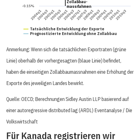
Zollabbau-
-0.15%
massnahmen
2005q3
2009q1
2004q3
2008q1
2007q1
2010q3
2006q1
2009q3
2005q1
2008q3
2004q1
2007q3
2006q3
2010q1
Tatsächliche Entwicklung der Exporte
Prognostizierte Entwicklung ohne Zollabbau
Anmerkung: Wenn sich die tatsächlichen Exportraten (grüne
Linie) oberhalb der vorhergesagten (blaue Linie) befindet,
haben die einseitigen Zollabbaumassnahmen eine Erhöhung der
Exporte des jeweiligen Landes bewirkt.
Quelle: OECD; Berechnungen Sidley Austin LLP basierend auf
einer autoregressive distributed lag (ARDL) Eventanalyse / Die
Volkswirtschaft
Für Kanada registrieren wir