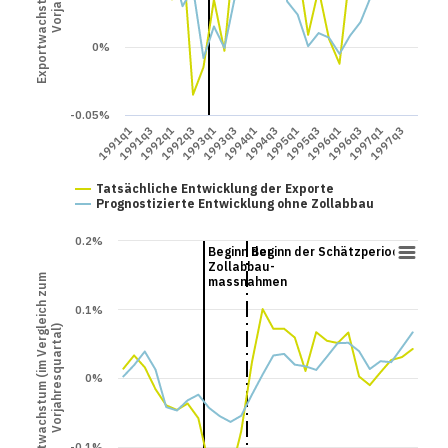
0%
-0.05%
1992q3
1996q1
1991q3
1995q1
1994q1
1997q3
1993q1
1996q3
1992q1
1995q3
1991q1
1994q3
1993q3
1997q1
Tatsächliche Entwicklung der Exporte
Prognostizierte Entwicklung ohne Zollabbau
0.2%
Beginn der
Beginn der Schätzperiode
Zollabbau-
Exportwachstum (im Vergleich zum
massnahmen
0.1%
Vorjahresquartal)
0%
-0.1%