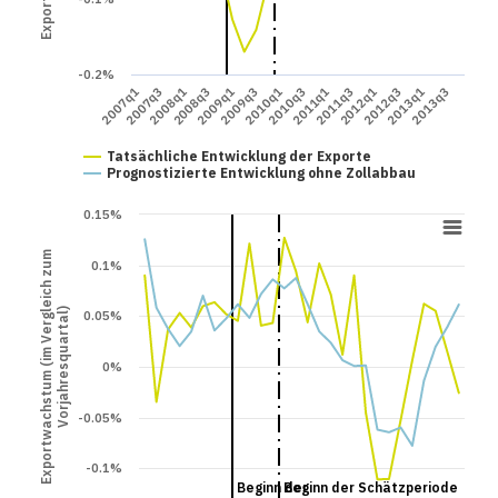
-0.2%
2008q3
2012q1
2007q3
2011q1
2010q1
2013q3
2009q1
2012q3
2008q1
2011q3
2007q1
2010q3
2009q3
2013q1
Tatsächliche Entwicklung der Exporte
Prognostizierte Entwicklung ohne Zollabbau
0.15%
Exportwachstum (im Vergleich zum
0.1%
Vorjahresquartal)
0.05%
0%
-0.05%
-0.1%
Beginn der
Beginn der Schätzperiode