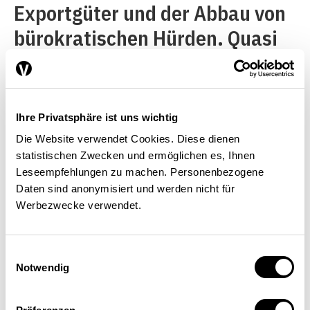
Exportgüter und der Abbau von
bürokratischen Hürden. Quasi
über Nacht senkte Norwegen im
Jahr 2006 den
Durchschnittszoll auf
Ihre Privatsphäre ist uns wichtig
Nichtagrargüter von 2,29 auf
Die Website verwendet Cookies. Diese dienen
0,54 Prozent – womit im
statistischen Zwecken und ermöglichen es, Ihnen
Leseempfehlungen zu machen. Personenbezogene
Industriegütersektor derzeit
Daten sind anonymisiert und werden nicht für
lediglich 144 Zollpositionen im
Werbezwecke verwendet.
Textil- und Luxussegment nicht
Einwilligungsauswahl
zollbefreit sind.
Notwendig