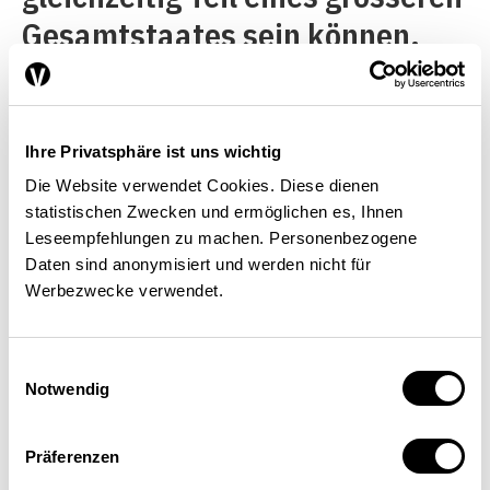
Gesamtstaates sein können.
Seit Menschengedenken
werden Minderheiten verfolgt:
In der Türkei gelten Kurden
Ihre Privatsphäre ist uns wichtig
sogar als «Terroristen».
Die Website verwendet Cookies. Diese dienen
statistischen Zwecken und ermöglichen es, Ihnen
Leseempfehlungen zu machen. Personenbezogene
Die Weigerung, jegliche
Daten sind anonymisiert und werden nicht für
Werbezwecke verwendet.
Souveränität abzugeben,
bremst auch den europäischen
Einwilligungsauswahl
Aufbauprozess. Die
Notwendig
amerikanischen Staaten oder
die Schweizer Kantone hatten
Präferenzen