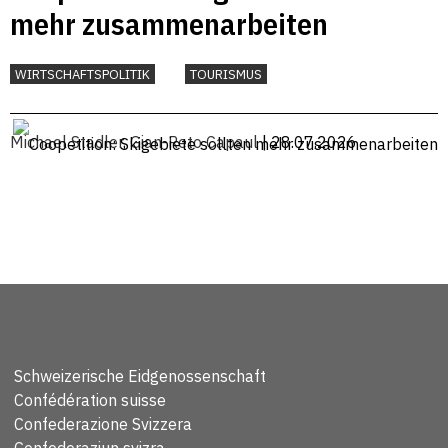
mehr zusammenarbeiten
WIRTSCHAFTSPOLITIK
TOURISMUS
Michael Stadler
,
Gian-Reto Capaul
| 28.07.2026
Schweizerische Eidgenossenschaft
Confédération suisse
Confederazione Svizzera
Confederaziun svizra