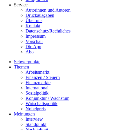
Service
Autorinnen und Autoren
Druckausgaben
Über uns
Kontakt
Datenschutz/Rechtliches
Impressum
Vorschau
Die App
Abo
Schwerpunkte
Themen
Arbeitsmarkt
Finanzen / Steuern
Finanzmärkte
International
Sozialpolitik
Konjunktur / Wachstum
Wirtschaftspolitik
Nobelpreis
Meinungen
Interview
Standpunkt
Nachgefragt