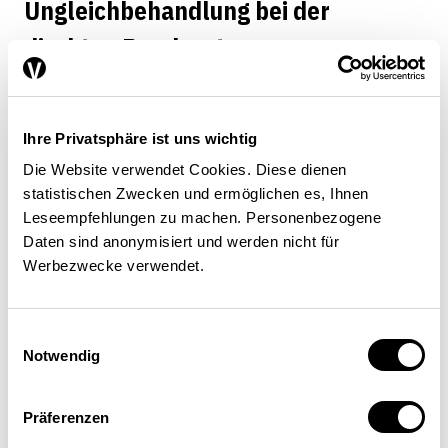
Ungleichbehandlung bei der
direkten Bundessteuer
Die steuerliche Ungleichbehandlung von
Ihre Privatsphäre ist uns wichtig
verheirateten und unverheirateten Paaren bei
Die Website verwendet Cookies. Diese dienen
der direkten Bundessteuer hängt einerseits von
statistischen Zwecken und ermöglichen es, Ihnen
der Einkommensaufteilung zwischen den
Leseempfehlungen zu machen. Personenbezogene
Daten sind anonymisiert und werden nicht für
Partnern ab: je gleichmässiger die
Werbezwecke verwendet.
Einkommensaufteilung, desto höher die
steuerliche Ungleichbehandlung (siehe
Abbildung 2
). Damit ist das Postulat der
Einwilligungsauswahl
Globaleinkommensbesteuerung verletzt.
Notwendig
Andererseits variiert die steuerliche
Ungleichbehandlung mit der Einkommenshöhe.
Präferenzen
So werden Zweiverdiener-Paare mit tiefen